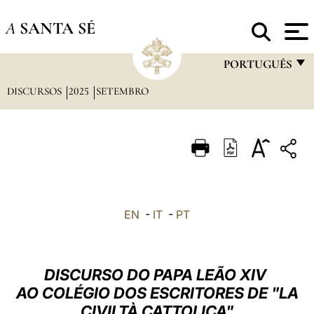
A
SANTA SÉ
PORTUGUÊS
DISCURSOS
2025
SETEMBRO
FRANÇAIS
ENGLISH
ITALIANO
PORTUGUÊS
ESPAÑOL
EN
-
IT
-
PT
DEUTSCH
POLSKI
DISCURSO DO PAPA LEÃO XIV
العربيّة
AO COLÉGIO DOS ESCRITORES DE "LA
CIVILTÀ CATTOLICA"
中文