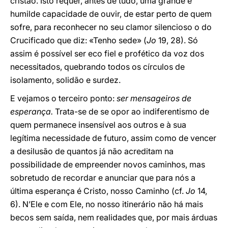
cristão. Isto requer, antes de tudo, uma grande e
humilde capacidade de ouvir, de estar perto de quem
sofre, para reconhecer no seu clamor silencioso o do
Crucificado que diz: «Tenho sede» (
Jo
19, 28). Só
assim é possível ser eco fiel e profético da voz dos
necessitados, quebrando todos os círculos de
isolamento, solidão e surdez.
E vejamos o terceiro ponto:
ser mensageiros de
esperança.
Trata-se de se opor ao indiferentismo de
quem permanece insensível aos outros e à sua
legítima necessidade de futuro, assim como de vencer
a desilusão de quantos já não acreditam na
possibilidade de empreender novos caminhos, mas
sobretudo de recordar e anunciar que para nós a
última esperança é Cristo, nosso Caminho (cf.
Jo
14,
6). N’Ele e com Ele, no nosso itinerário não há mais
becos sem saída, nem realidades que, por mais árduas