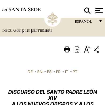
La
SANTA SEDE
ESPAÑOL
DISCURSOS
2025
SEPTIEMBRE
FRANÇAIS
ENGLISH
ITALIANO
PORTUGUÊS
ESPAÑOL
DE
-
EN
-
ES
-
FR
-
IT
-
PT
DEUTSCH
POLSKI
DISCURSO DEL SANTO PADRE LEÓN
العربيّة
XIV
A LOS NUEVOS OBISPOS Y A LOS
中文