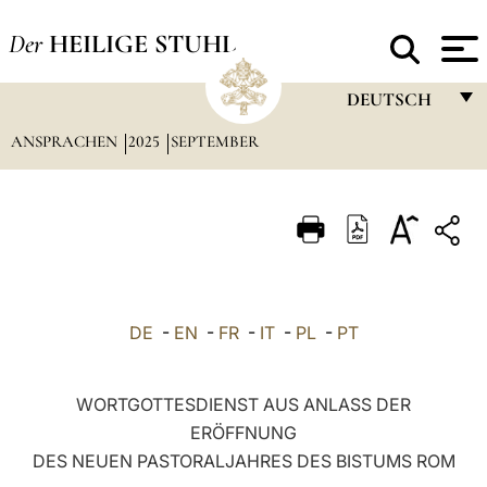
Der
HEILIGE STUHL
DEUTSCH
ANSPRACHEN
2025
SEPTEMBER
FRANÇAIS
ENGLISH
ITALIANO
PORTUGUÊS
ESPAÑOL
DE
-
EN
-
FR
-
IT
-
PL
-
PT
DEUTSCH
POLSKI
WORTGOTTESDIENST AUS ANLASS DER
ERÖFFNUNG
العربيّة
DES NEUEN PASTORALJAHRES DES BISTUMS ROM
中文