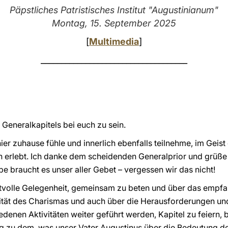
Päpstliches Patristisches Institut "Augustinianum"
Montag, 15. September 2025
[
Multimedia
]
____________________________________
s Generalkapitels bei euch zu sein.
ier zuhause fühle und innerlich ebenfalls teilnehme, im Geist
n erlebt. Ich danke dem scheidenden Generalprior und grüße 
e braucht es unser aller Gebet – vergessen wir das nicht!
ertvolle Gelegenheit, gemeinsam zu beten und über das emp
ität des Charismas und auch über die Herausforderungen und
denen Aktivitäten weiter geführt werden, Kapitel zu feiern, 
og zu dem, was unser Vater Augustinus über die Bedeutung de