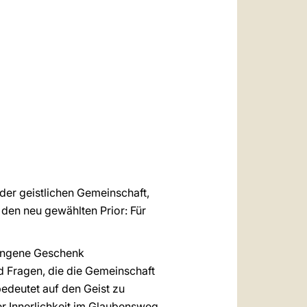
العربيّة
中文
LATINE
 der geistlichen Gemeinschaft,
den neu gewählten Prior: Für
fangene Geschenk
 Fragen, die die Gemeinschaft
bedeutet auf den Geist zu
r Innerlichkeit im Glaubensweg