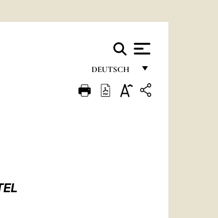
DEUTSCH
FRANÇAIS
ENGLISH
ITALIANO
PORTUGUÊS
ESPAÑOL
DEUTSCH
TEL
POLSKI