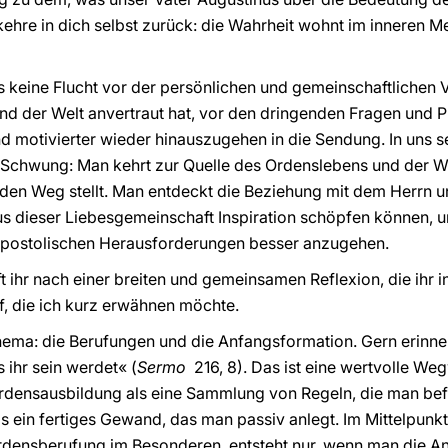
kehre in dich selbst zurück: die Wahrheit wohnt im inneren 
its keine Flucht vor der persönlichen und gemeinschaftlichen
 und der Welt anvertraut hat, vor den dringenden Fragen und 
nd motivierter wieder hinauszugehen in die Sendung. In uns 
n Schwung: Man kehrt zur Quelle des Ordenslebens und der We
 den Weg stellt. Man entdeckt die Beziehung mit dem Herrn 
us dieser Liebesgemeinschaft Inspiration schöpfen können, 
apostolischen Herausforderungen besser anzugehen.
 ihr nach einer breiten und gemeinsamen Reflexion, die ihr 
f, die ich kurz erwähnen möchte.
ema: die Berufungen und die Anfangsformation. Gern erinne
 ihr sein werdet« (
Sermo
216, 8). Das ist eine wertvolle Weg
Ordensausbildung als eine Sammlung von Regeln, die man bef
ls ein fertiges Gewand, das man passiv anlegt. Im Mittelpunkt
 Ordensberufung im Besonderen, entsteht nur, wenn man die