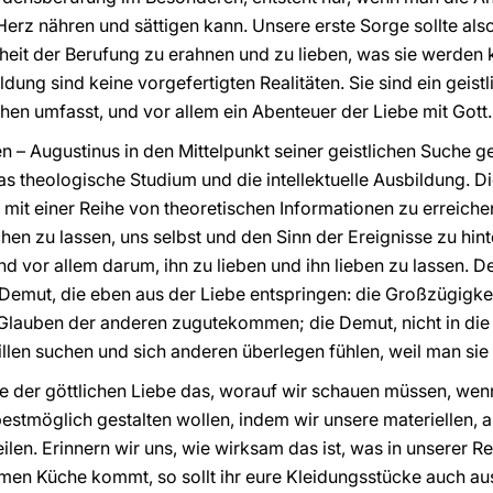
 Herz nähren und sättigen kann. Unsere erste Sorge sollte al
heit der Berufung zu erahnen und zu lieben, was sie werden 
ung sind keine vorgefertigten Realitäten. Sie sind ein geist
en umfasst, und vor allem ein Abenteuer der Liebe mit Gott.
n – Augustinus in den Mittelpunkt seiner geistlichen Suche gest
s theologische Studium und die intellektuelle Ausbildung. Di
r mit einer Reihe von theoretischen Informationen zu erreichen
hen zu lassen, uns selbst und den Sinn der Ereignisse zu hin
d vor allem darum, ihn zu lieben und ihn lieben zu lassen. 
Demut, die eben aus der Liebe entspringen: die Großzügigke
lauben der anderen zugutekommen; die Demut, nicht in die Eit
llen suchen und sich anderen überlegen fühlen, weil man sie 
be der göttlichen Liebe das, worauf wir schauen müssen, we
estmöglich gestalten wollen, indem wir unsere materiellen,
eilen. Erinnern wir uns, wie wirksam das ist, was in unserer R
men Küche kommt, so sollt ihr eure Kleidungsstücke auch a