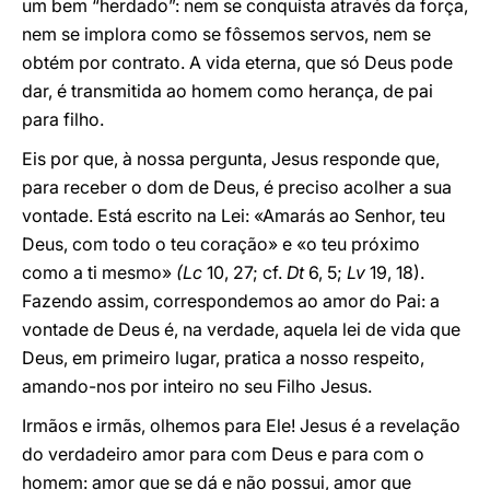
um bem “herdado”: nem se conquista através da força,
nem se implora como se fôssemos servos, nem se
obtém por contrato. A vida eterna, que só Deus pode
dar, é transmitida ao homem como herança, de pai
para filho.
Eis por que, à nossa pergunta, Jesus responde que,
para receber o dom de Deus, é preciso acolher a sua
vontade. Está escrito na Lei: «Amarás ao Senhor, teu
Deus, com todo o teu coração» e «o teu próximo
como a ti mesmo»
(Lc
10, 27; cf.
Dt
6, 5;
Lv
19, 18).
Fazendo assim, correspondemos ao amor do Pai: a
vontade de Deus é, na verdade, aquela lei de vida que
Deus, em primeiro lugar, pratica a nosso respeito,
amando-nos por inteiro no seu Filho Jesus.
Irmãos e irmãs, olhemos para Ele! Jesus é a revelação
do verdadeiro amor para com Deus e para com o
homem: amor que se dá e não possui, amor que