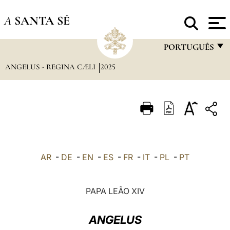
A
SANTA SÉ
PORTUGUÊS
ANGELUS - REGINA CÆLI
2025
FRANÇAIS
ENGLISH
ITALIANO
PORTUGUÊS
ESPAÑOL
AR
-
DE
-
EN
-
ES
-
FR
-
IT
-
PL
-
PT
DEUTSCH
POLSKI
PAPA LEÃO XIV
العربيّة
ANGELUS
中文