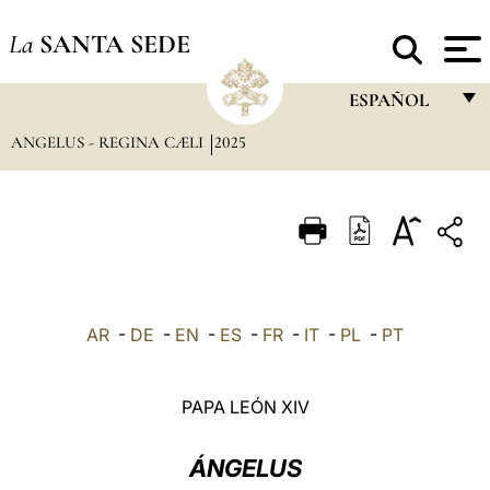
La
SANTA SEDE
ESPAÑOL
ANGELUS - REGINA CÆLI
2025
FRANÇAIS
ENGLISH
ITALIANO
PORTUGUÊS
ESPAÑOL
AR
-
DE
-
EN
-
ES
-
FR
-
IT
-
PL
-
PT
DEUTSCH
POLSKI
PAPA LEÓN XIV
العربيّة
ÁNGELUS
中文