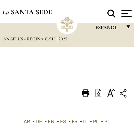
La
SANTA SEDE
ESPAÑOL
ANGELUS - REGINA CÆLI
2025
FRANÇAIS
ENGLISH
ITALIANO
PORTUGUÊS
ESPAÑOL
DEUTSCH
POLSKI
العربيّة
AR
-
DE
-
EN
-
ES
-
FR
-
IT
-
PL
-
PT
中文