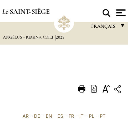
Le
SAINT-SIÈGE
FRANÇAIS
ANGÉLUS - REGINA CÆLI
2025
FRANÇAIS
ENGLISH
ITALIANO
PORTUGUÊS
ESPAÑOL
DEUTSCH
POLSKI
العربيّة
AR
-
DE
-
EN
-
ES
-
FR
-
IT
-
PL
-
PT
中文