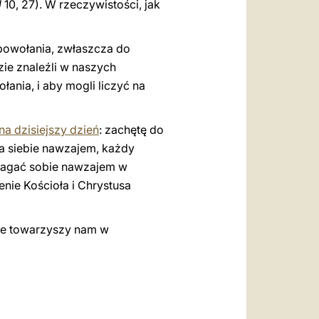
J
10, 27). W rzeczywistości, jak
 powołania, zwłaszcza do
zie znaleźli w naszych
ania, i aby mogli liczyć na
a dzisiejszy dzień
: zachętę do
a siebie nawzajem, każdy
magać sobie nawzajem w
enie Kościoła i Chrystusa
sze towarzyszy nam w