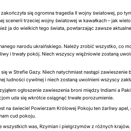
, zakończyła się ogromna tragedia II wojny światowej, po ty
nej scenerii trzeciej wojny światowej w kawałkach – jak wiel
ież ja do wielkich tego świata, powtarzając zawsze aktualn
hanego narodu ukraińskiego. Należy zrobić wszystko, co moż
iwy i trwały pokój. Niech wszyscy więźniowie zostaną uwoln
e się w Strefie Gazy. Niech natychmiast nastąpi zawieszenie 
 ludności cywilnej i niech zostaną uwolnieni wszyscy zakł
zyjąłem ogłoszenie zawieszenia broni między Indiami a Paki
acjom uda się wkrótce osiągnąć trwałe porozumienie.
 jest na świecie! Powierzam Królowej Pokoju ten żarliwy apel
 nam cud pokoju.
e wszystkich was, Rzymian i pielgrzymów z różnych krajó