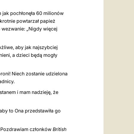
m jak pochłonęła 60 milionów
okrotnie powtarzał papież
e wezwanie: „Nigdy więcej
liwe, aby jak najszybciej
ieni, a dzieci będą mogły
broni! Niech zostanie udzielona
adnicy.
stanem i mam nadzieję, że
, aby to Ona przedstawiła go
w. Pozdrawiam członków
British