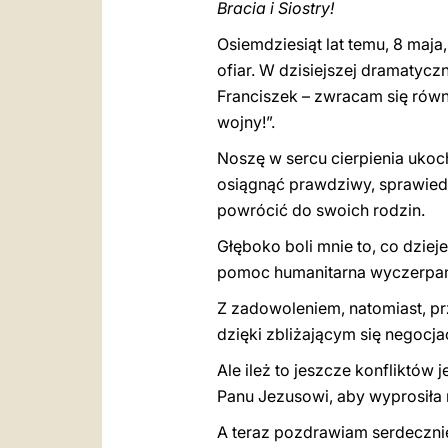
Bracia i Siostry!
Osiemdziesiąt lat temu, 8 maja
ofiar. W dzisiejszej dramatycz
Franciszek – zwracam się równ
wojny!”.
Noszę w sercu cierpienia ukoc
osiągnąć prawdziwy, sprawiedl
powrócić do swoich rodzin.
Głęboko boli mnie to, co dziej
pomoc humanitarna wyczerpanej
Z zadowoleniem, natomiast, pr
dzięki zbliżającym się negocj
Ale ileż to jeszcze konfliktów
Panu Jezusowi, aby wyprosiła
A teraz pozdrawiam serdeczni