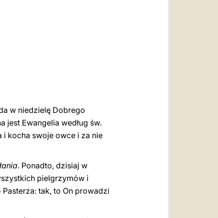
العربيّة
中文
LATINE
ada w niedzielę Dobrego
a jest Ewangelia według św.
a i kocha swoje owce i za nie
łania
. Ponadto, dzisiaj w
szystkich pielgrzymów i
 Pasterza: tak, to On prowadzi