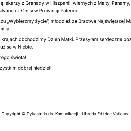
pę lekarzy z Granady w Hiszpanii, wiernych z Malty, Panamy, 
lvano i z Cinisi w Prowincji Palermo.
 „Wybierzmy życie”, młodzież ze Bractwa Najświętszej Mar
ilia.
ch krajach obchodzimy Dzień Matki. Przesyłam serdeczne 
 już są w Niebie.
ego święta!
ystkim dobrej niedzieli!
Copyright © Dykasteria ds. Komunikacji - Libreria Editrice Vaticana