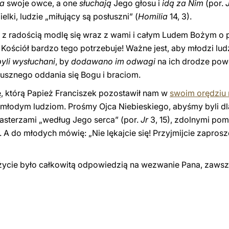
a
swoje owce, a one
słuchają
Jego głosu i
idą za Nim
(por.
lki, ludzie „miłujący są posłuszni” (
Homilia
14, 3).
try, z radością modlę się wraz z wami i całym Ludem Bożym o
Kościół bardzo tego potrzebuje! Ważne jest, aby młodzi lud
byli wysłuchani
, by
dodawano im odwagi
na ich drodze powoł
usznego oddania się Bogu i braciom.
, którą Papież Franciszek pozostawił nam w
swoim orędziu n
młodym ludziom. Prośmy Ojca Niebieskiego, abyśmy byli dl
asterzami „według Jego serca” (por.
Jr
3, 15), zdolnymi po
. A do młodych mówię: „Nie lękajcie się! Przyjmijcie zaprosz
j życie było całkowitą odpowiedzią na wezwanie Pana, zaw