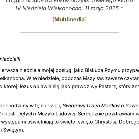
Loggia Błogosławieństw Bazyliki Świętego Piotra
IV Niedziela Wielkanocna, 11 maja 2025 r.
[
Multimedia
]
________________________________________
niedzieli!
ierwsza niedziela mojej posługi jako Biskupa Rzymu przyp
ielkanocną. W tę niedzielę, podczas Mszy św. zawsze czytan
 w której Jezus objawia się jako prawdziwy Pasterz, który zn
 obchodzimy w tę niedzielę
Światowy Dzień Modlitw o Powo
Orkiestr Dętych i Muzyki Ludowej. Serdecznie pozdrawiam w
 występami uświetniają to święto, święto Chrystusa Dobrego
m Świętym.