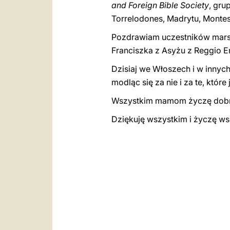
and Foreign Bible Society
, gru
Torrelodones, Madrytu, Montesi
Pozdrawiam uczestników marszu
Franciszka z Asyżu z Reggio Em
Dzisiaj we Włoszech i w inny
modląc się za nie i za te, które
Wszystkim mamom życzę dobr
Dziękuję wszystkim i życzę wsz