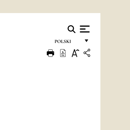
POLSKI
FRANÇAIS
ENGLISH
ITALIANO
PORTUGUÊS
ESPAÑOL
DEUTSCH
POLSKI