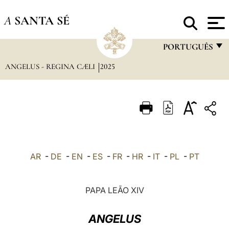
A
SANTA SÉ
PORTUGUÊS
ANGELUS - REGINA CÆLI
2025
FRANÇAIS
ENGLISH
ITALIANO
PORTUGUÊS
ESPAÑOL
AR
-
DE
-
EN
-
ES
-
FR
-
HR
-
IT
-
PL
-
PT
DEUTSCH
POLSKI
PAPA LEÃO XIV
العربيّة
ANGELUS
中文