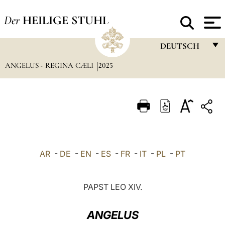
Der
HEILIGE STUHL
DEUTSCH
ANGELUS - REGINA CÆLI
2025
FRANÇAIS
ENGLISH
ITALIANO
PORTUGUÊS
ESPAÑOL
AR
-
DE
-
EN
-
ES
-
FR
-
IT
-
PL
-
PT
DEUTSCH
POLSKI
PAPST LEO XIV.
العربيّة
ANGELUS
中文