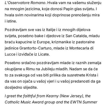
L'Osservatore Romano
. Hvala vam na vašemu služenju
na mnogim jezicima, koje donosi Papin glas svijetu. I
hvala svim novinarima koji doprinose prenošenju mira
i istine.
Pozdravljam sve vas iz Italije i iz mnogih dijelova
svijeta, posebno bake i djedove iz San Catalda, mladu
braću kapucine iz Europe, krizmanike iz pastoralne
jedinice Grantorto-Carturo, mlade iz Montecarla di
Lucce i izviđače iz Licate.
Posebno srdačno pozdravljam mlade iz raznih zemalja
okupljene u Rimu na Jubileju mladih. Nadam se da će
to za svakoga od vas biti prilika da susretnete Krista i
da vas on ojača u vašoj vjeri i u vašoj predanosti da ga
dosljedno slijedite.
I greet the faithful from Kearny (New Jersey), the
Catholic Music Award group and the EWTN Summer