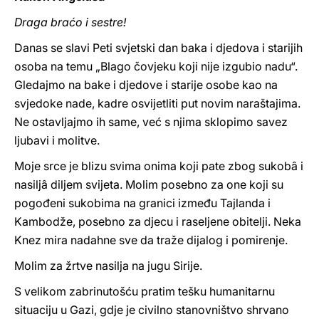
Draga braćo i sestre!
Danas se slavi Peti svjetski dan baka i djedova i starijih
osoba na temu „Blago čovjeku koji nije izgubio nadu“.
Gledajmo na bake i djedove i starije osobe kao na
svjedoke nade, kadre osvijetliti put novim naraštajima.
Ne ostavljajmo ih same, već s njima sklopimo savez
ljubavi i molitve.
Moje srce je blizu svima onima koji pate zbog sukobâ i
nasiljâ diljem svijeta. Molim posebno za one koji su
pogođeni sukobima na granici između Tajlanda i
Kambodže, posebno za djecu i raseljene obitelji. Neka
Knez mira nadahne sve da traže dijalog i pomirenje.
Molim za žrtve nasilja na jugu Sirije.
S velikom zabrinutošću pratim tešku humanitarnu
situaciju u Gazi, gdje je civilno stanovništvo shrvano