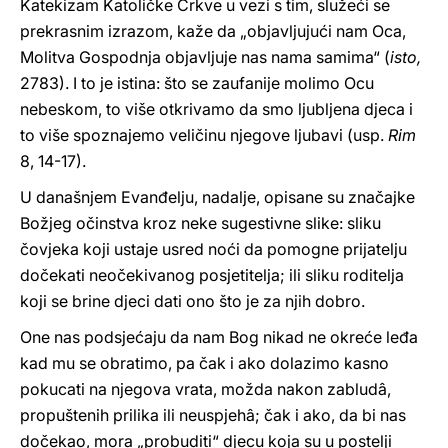
Katekizam Katoličke Crkve u vezi s tim, služeći se
prekrasnim izrazom, kaže da „objavljujući nam Oca,
Molitva Gospodnja objavljuje nas nama samima“ (
isto,
2783). I to je istina: što se zaufanije molimo Ocu
nebeskom, to više otkrivamo da smo ljubljena djeca i
to više spoznajemo veličinu njegove ljubavi (usp.
Rim
8, 14-17).
U današnjem Evanđelju, nadalje, opisane su značajke
Božjeg očinstva kroz neke sugestivne slike: sliku
čovjeka koji ustaje usred noći da pomogne prijatelju
dočekati neočekivanog posjetitelja; ili sliku roditelja
koji se brine djeci dati ono što je za njih dobro.
One nas podsjećaju da nam Bog nikad ne okreće leđa
kad mu se obratimo, pa čak i ako dolazimo kasno
pokucati na njegova vrata, možda nakon zabludâ,
propuštenih prilika ili neuspjehâ; čak i ako, da bi nas
dočekao, mora „probuditi“ djecu koja su u postelji