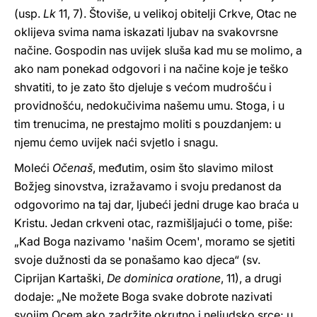
(usp.
Lk
11, 7). Štoviše, u velikoj obitelji Crkve, Otac ne
oklijeva svima nama iskazati ljubav na svakovrsne
načine. Gospodin nas uvijek sluša kad mu se molimo, a
ako nam ponekad odgovori i na načine koje je teško
shvatiti, to je zato što djeluje s većom mudrošću i
providnošću, nedokučivima našemu umu. Stoga, i u
tim trenucima, ne prestajmo moliti s pouzdanjem: u
njemu ćemo uvijek naći svjetlo i snagu.
Moleći
Očenaš
, međutim, osim što slavimo milost
Božjeg sinovstva, izražavamo i svoju predanost da
odgovorimo na taj dar, ljubeći jedni druge kao braća u
Kristu. Jedan crkveni otac, razmišljajući o tome, piše:
„Kad Boga nazivamo 'našim Ocem', moramo se sjetiti
svoje dužnosti da se ponašamo kao djeca“ (sv.
Ciprijan Kartaški,
De dominica oratione
, 11), a drugi
dodaje: „Ne možete Boga svake dobrote nazivati
svojim Ocem ako zadržite okrutno i neljudsko srce; u