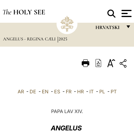
The
HOLY SEE
HRVATSKI
ANGELUS - REGINA CÆLI
2025
FRANÇAIS
ENGLISH
ITALIANO
PORTUGUÊS
ESPAÑOL
AR
-
DE
-
EN
-
ES
-
FR
-
HR
-
IT
-
PL
-
PT
DEUTSCH
POLSKI
PAPA LAV XIV.
العربيّة
ANGELUS
中文