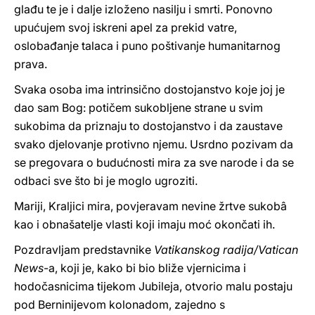
glađu te je i dalje izloženo nasilju i smrti. Ponovno
upućujem svoj iskreni apel za prekid vatre,
oslobađanje talaca i puno poštivanje humanitarnog
prava.
Svaka osoba ima intrinsično dostojanstvo koje joj je
dao sam Bog: potičem sukobljene strane u svim
sukobima da priznaju to dostojanstvo i da zaustave
svako djelovanje protivno njemu. Usrdno pozivam da
se pregovara o budućnosti mira za sve narode i da se
odbaci sve što bi je moglo ugroziti.
Mariji, Kraljici mira, povjeravam nevine žrtve sukobâ
kao i obnašatelje vlasti koji imaju moć okončati ih.
Pozdravljam predstavnike
Vatikanskog radija/Vatican
News
-a, koji je, kako bi bio bliže vjernicima i
hodočasnicima tijekom Jubileja, otvorio malu postaju
pod Berninijevom kolonadom, zajedno s