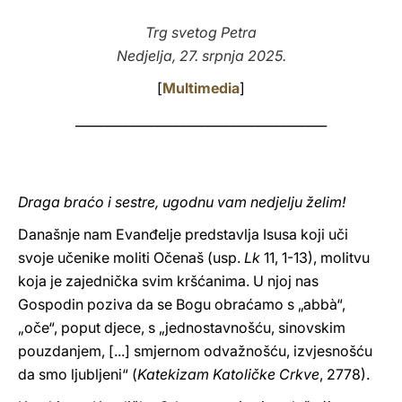
LATINE
Trg svetog Petra
Nedjelja, 27. srpnja 2025.
[
Multimedia
]
________________________________________
Draga braćo i sestre, ugodnu vam nedjelju želim!
Današnje nam Evanđelje predstavlja Isusa koji uči
svoje učenike moliti Očenaš (usp.
Lk
11, 1-13), molitvu
koja je zajednička svim kršćanima. U njoj nas
Gospodin poziva da se Bogu obraćamo s „abbà“,
„oče“, poput djece, s „jednostavnošću, sinovskim
pouzdanjem, [...] smjernom odvažnošću, izvjesnošću
da smo ljubljeni“ (
Katekizam Katoličke Crkve
, 2778).