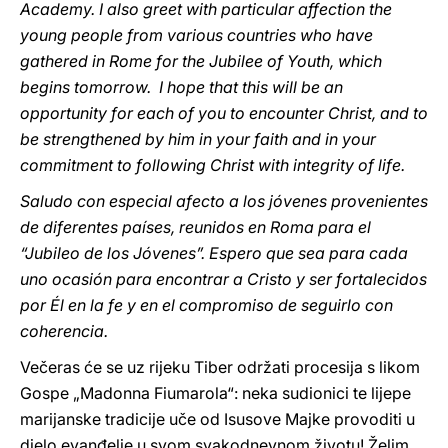
Academy. I also greet with particular affection the
young people from various countries who have
gathered in Rome for the Jubilee of Youth, which
begins tomorrow. I hope that this will be an
opportunity for each of you to encounter Christ, and to
be strengthened by him in your faith and in your
commitment to following Christ with integrity of life.
Saludo con especial afecto a los jóvenes provenientes
de diferentes países, reunidos en Roma para el
“Jubileo de los Jóvenes”. Espero que sea para cada
uno ocasión para encontrar a Cristo y ser fortalecidos
por Él en la fe y en el compromiso de seguirlo con
coherencia.
Večeras će se uz rijeku Tiber održati procesija s likom
Gospe „Madonna Fiumarola“: neka sudionici te lijepe
marijanske tradicije uče od Isusove Majke provoditi u
djelo evanđelje u svom svakodnevnom životu! Želim