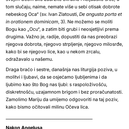
tom slučaju, naime, nemate više u sebi otisak dobrote
nebeskog Oca“ (sv. Ivan Zlatousti,
De angusta porta et
in orationem dominicam
, 3). Ne možemo se moliti
Bogu kao „Ocu“, a zatim biti grubi i neosjetljivi prema
drugima. Važno je, radije, dopustiti da nas preobrazi
njegova dobrota, njegovo strpljenje, njegovo milosrđe,
kako bi se njegovo lice, kao u nekom zrcalu,
odražavalo u našemu.
Draga braćo i sestre, današnja nas liturgija poziva, u
molitvi i ljubavi, da se osjećamo ljubljenima i da
ljubimo kao što Bog nas ljubi: s raspoloživošću,
diskretnošću, uzajamnom brigom i bez proračunatosti.
Zamolimo Mariju da umijemo odgovoriti na taj poziv,
kako bismo očitovali milinu Očeva lica.
___________________________________________
Nakon Angelusa