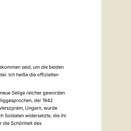
العربيّة
中文
LATINE
 gekommen seid, um die beiden
r. Ich heiße die offiziellen
i neue Selige reicher geworden
seliggesprochen, der 1942
 Verszprém, Ungarn, wurde
h Soldaten widersetzte, die ihr
ür die Schönheit des