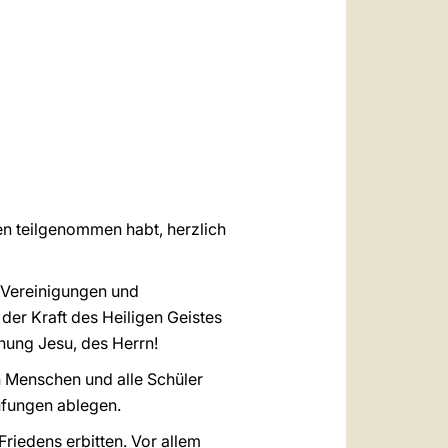
العربيّة
中文
LATINE
ien teilgenommen habt, herzlich
n Vereinigungen und
er Kraft des Heiligen Geistes
fnung Jesu, des Herrn!
en Menschen und alle Schüler
üfungen ablegen.
riedens erbitten. Vor allem