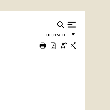
DEUTSCH
FRANÇAIS
ENGLISH
ITALIANO
PORTUGUÊS
ESPAÑOL
DEUTSCH
POLSKI