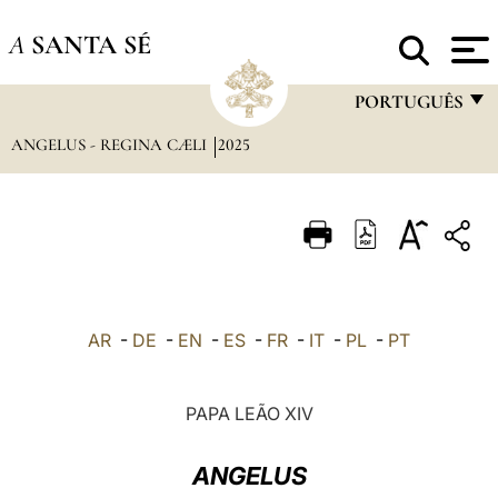
A
SANTA SÉ
PORTUGUÊS
ANGELUS - REGINA CÆLI
2025
FRANÇAIS
ENGLISH
ITALIANO
PORTUGUÊS
ESPAÑOL
AR
-
DE
-
EN
-
ES
-
FR
-
IT
-
PL
-
PT
DEUTSCH
POLSKI
PAPA LEÃO XIV
العربيّة
ANGELUS
中文