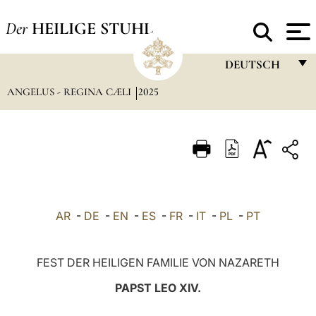
Der
HEILIGE STUHL
DEUTSCH
ANGELUS - REGINA CÆLI
2025
FRANÇAIS
ENGLISH
ITALIANO
PORTUGUÊS
ESPAÑOL
AR
-
DE
-
EN
-
ES
-
FR
-
IT
-
PL
-
PT
DEUTSCH
POLSKI
FEST DER HEILIGEN FAMILIE VON NAZARETH
العربيّة
PAPST LEO XIV.
中文