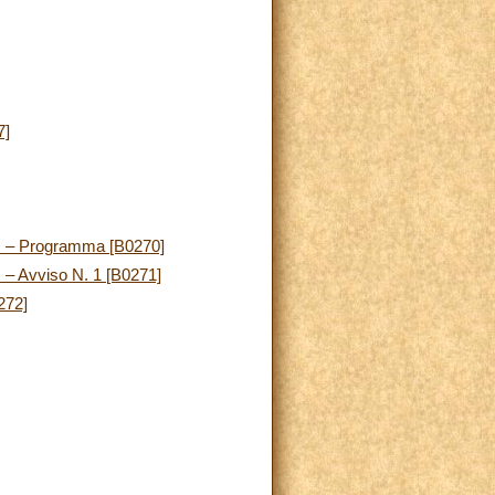
7]
5) – Programma [B0270]
 – Avviso N. 1 [B0271]
272]