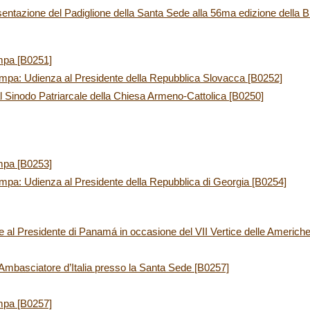
ntazione del Padiglione della Santa Sede alla 56ma edizione della Bi
mpa [B0251]
mpa: Udienza al Presidente della Repubblica Slovacca [B0252]
 Sinodo Patriarcale della Chiesa Armeno-Cattolica [B0250]
mpa [B0253]
mpa: Udienza al Presidente della Repubblica di Georgia [B0254]
al Presidente di Panamá in occasione del VII Vertice delle Americhe
l’Ambasciatore d’Italia presso la Santa Sede [B0257]
mpa [B0257]