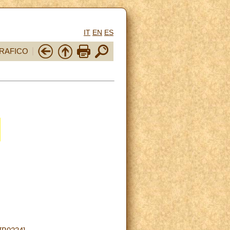
IT
EN
ES
RAFICO