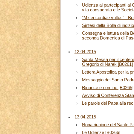
Udienza ai partecipanti al 
vita consacrata e le Societ
“Misericordiae vultus” - Bol
Sintesi della Bolla di indiz
Consegna e lettura della Bo
seconda Domenica di Pas
12.04.2015
Santa Messa per il centena
Gregorio di Narek [B0261]
Lettera Apostolica per la 
Messaggio del Santo Padr
Rinunce e nomine [B0265]
Avviso di Conferenza Sta
Le parole del Papa alla rec
13.04.2015
Nona riunione del Santo Pad
Le Udienze [B0266]