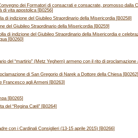
Convegno dei Formatori di consacrati e consacrate, promosso dalla Con
à di vita apostolica [B0256]
la di indizione del Giubileo Straordinario della Misericordia [B0258]
ione del Giubileo Straordinario della Misericordia [B0259]
lla di indizione del Giubileo Straordinario della Misericordia e celebra
qua [B0260]
rio del “martirio” (Metz Yeghern) armeno con il rito di proclamazione 
proclamazione di San Gregorio di Narek a Dottore della Chiesa [B0262
e Francesco agli Armeni [B0263]
mpa [B0265]
ita del “Regina Cæli” [B0264]
re con i Cardinali Consiglieri (13-15 aprile 2015) [B0266]