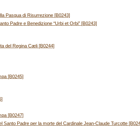
lla Pasqua di Risurrezione [B0243]
nto Padre e Benedizione “Urbi et Orbi” [B0243]
ita del Regina Cæli [B0244]
mpa [B0245]
6]
mpa [B0247]
el Santo Padre per la morte del Cardinale Jean-Claude Turcotte [B02