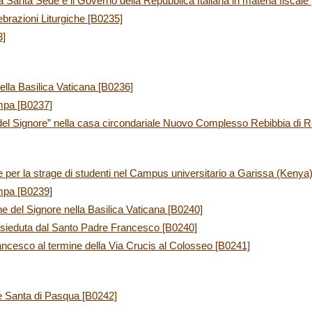
a Santa Sede e il Governo della Repubblica Italiana in materia fiscale
lebrazioni Liturgiche [B0235]
3]
lla Basilica Vaticana [B0236]
mpa [B0237]
el Signore” nella casa circondariale Nuovo Complesso Rebibbia di 
re per la strage di studenti nel Campus universitario a Garissa (Kenya
mpa [B0239]
e del Signore nella Basilica Vaticana [B0240]
esieduta dal Santo Padre Francesco [B0240]
ncesco al termine della Via Crucis al Colosseo [B0241]
te Santa di Pasqua [B0242]