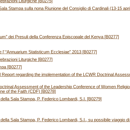
elebrazioni Liturgiche [B0275]
a Sala Stampa sulla nona Riunione del Consiglio di Cardinali (13-15 apr
rum” dei Presuli della Conferenza Episcopale del Kenya [B0277]
 e l’ “Annuarium Statisticum Ecclesiae” 2013 [B0277]
elebrazioni Liturgiche [B0277]
mpa [B0277]
l Report regarding the implementation of the LCWR Doctrinal Assess
 Doctrinal Assessment of the Leadership Conference of Women Relig
ine of the Faith (CDF) [B0278]
e della Sala Stampa, P. Federico Lombardi, S.I. [B0279]
e della Sala Stampa, P. Federico Lombardi, S.I., su possibile viaggio