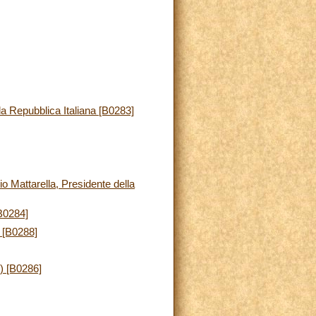
lla Repubblica Italiana [B0283]
o Mattarella, Presidente della
[B0284]
 [B0288]
) [B0286]