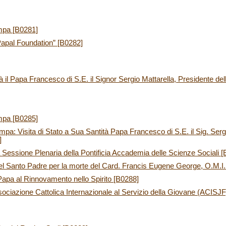
mpa [B0281]
Papal Foundation” [B0282]
tà il Papa Francesco di S.E. il Signor Sergio Mattarella, Presidente de
mpa [B0285]
pa: Visita di Stato a Sua Santità Papa Francesco di S.E. il Sig. Sergi
]
a Sessione Plenaria della Pontificia Accademia delle Scienze Sociali 
el Santo Padre per la morte del Card. Francis Eugene George, O.M.I.
apa al Rinnovamento nello Spirito [B0288]
ociazione Cattolica Internazionale al Servizio della Giovane (ACISJF