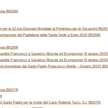
mpa [B0266]
 per la 52.ma Giornata Mondiale di Preghiera per le Vocazioni [B026
entazione del Padiglione della Santa Sede a Expo 2015 [B0268]
mpa [B0269]
 Santità Francesco a Sarajevo (Bosnia ed Erzegovina) (6 giugno 201
Santità Francesco a Sarajevo (Bosnia ed Erzegovina) (6 giugno 2015)
oni presiedute dal Santo Padre Francesco (Aprile – Giugno 2015) [B0
mpa [B0274]
3]
l Santo Padre per la morte del Card. Roberto Tucci, S.I. [B0275]