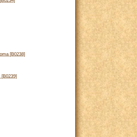
 [B0234]
Roma [B0238]
) [B0239]