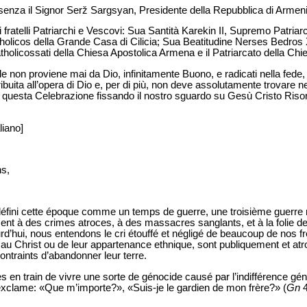
esenza il Signor Serž Sargsyan, Presidente della Repubblica di Armeni
fratelli Patriarchi e Vescovi: Sua Santità Karekin II, Supremo Patriarca
olicos della Grande Casa di Cilicia; Sua Beatitudine Nerses Bedros XI
Catholicossati della Chiesa Apostolica Armena e il Patriarcato della Ch
e non proviene mai da Dio, infinitamente Buono, e radicati nella fede
ibuita all’opera di Dio e, per di più, non deve assolutamente trovare
 questa Celebrazione fissando il nostro sguardo su Gesù Cristo Risort
liano]
ns,
 défini cette époque comme un temps de guerre, une troisième guerr
nt à des crimes atroces, à des massacres sanglants, et à la folie de 
’hui, nous entendons le cri étouffé et négligé de beaucoup de nos f
i au Christ ou de leur appartenance ethnique, sont publiquement et at
contraints d’abandonner leur terre.
n train de vivre une sorte de génocide causé par l’indifférence génér
exclame: «Que m’importe?», «Suis-je le gardien de mon frère?» (
Gn
4