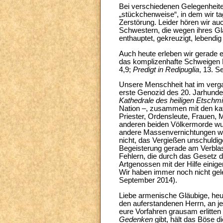
Bei verschiedenen Gelegenheiten 
„stückchenweise“, in dem wir 
Zerstörung. Leider hören wir au
Schwestern, die wegen ihres Gla
enthauptet, gekreuzigt, lebendi
Auch heute erleben wir gerade ei
das komplizenhafte Schweigen K
4,9;
Predigt in Redipuglia
, 13. S
Unsere Menschheit hat im vergan
erste Genozid des 20. Jarhunder
Kathedrale des heiligen Etschm
Nation –, zusammen mit den kat
Priester, Ordensleute, Frauen,
anderen beiden Völkermorde wur
andere Massenvernichtungen wie
nicht, das Vergießen unschuldi
Begeisterung gerade am Verblass
Fehlern, die durch das Gesetz d
Artgenossen mit der Hilfe einig
Wir haben immer noch nicht gele
September 2014).
Liebe armenische Gläubige, heu
den auferstandenen Herrn, an je
eure Vorfahren grausam erlitten 
Gedenken
gibt, hält das Böse d