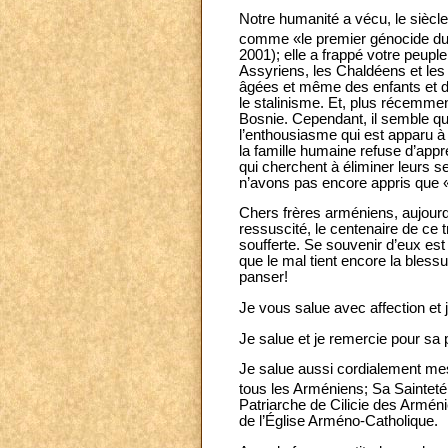
Notre humanité a vécu, le siècle
comme «le premier génocide d
2001); elle a frappé votre peupl
Assyriens, les Chaldéens et le
âgées et même des enfants et de
le stalinisme. Et, plus récemm
Bosnie. Cependant, il semble qu
l’enthousiasme qui est apparu à 
la famille humaine refuse d’appre
qui cherchent à éliminer leurs s
n’avons pas encore appris que «l
Chers frères arméniens, aujourd
ressuscité, le centenaire de ce 
soufferte. Se souvenir d’eux est 
que le mal tient encore la bless
panser!
Je vous salue avec affection et
Je salue et je remercie pour s
Je salue aussi cordialement mes
tous les Arméniens; Sa Sainteté
Patriarche de Cilicie des Arméni
de l’Église Arméno-Catholique.