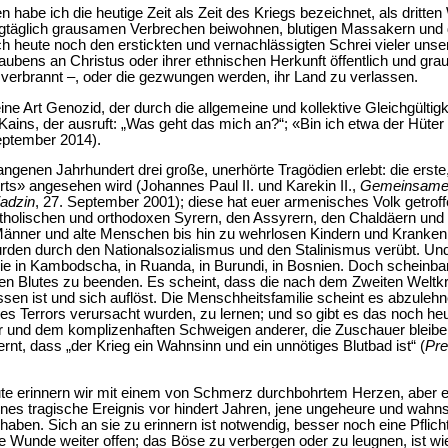
habe ich die heutige Zeit als Zeit des Kriegs bezeichnet, als dritten
tagtäglich grausamen Verbrechen beiwohnen, blutigen Massakern un
ch heute noch den erstickten und vernachlässigten Schrei vieler uns
ubens an Christus oder ihrer ethnischen Herkunft öffentlich und gr
g verbrannt –, oder die gezwungen werden, ihr Land zu verlassen.
ne Art Genozid, der durch die allgemeine und kollektive Gleichgültigk
ains, der ausruft: „Was geht das mich an?“; «Bin ich etwa der Hüte
eptember 2014).
genen Jahrhundert drei große, unerhörte Tragödien erlebt: die erste,
ts» angesehen wird (Johannes Paul II. und Karekin II.,
Gemeinsame E
iadzin
, 27. September 2001); diese hat euer armenisches Volk getroffe
holischen und orthodoxen Syrern, den Assyrern, den Chaldäern und 
 Männer und alte Menschen bis hin zu wehrlosen Kindern und Kranken
den durch den Nationalsozialismus und den Stalinismus verübt. Und 
 in Kambodscha, in Ruanda, in Burundi, in Bosnien. Doch scheinbar
gen Blutes zu beenden. Es scheint, dass die nach dem Zweiten Welt
en ist und sich auflöst. Die Menschheitsfamilie scheint es abzuleh
es Terrors verursacht wurden, zu lernen; und so gibt es das noch heu
er und dem komplizenhaften Schweigen anderer, die Zuschauer bleiben
rnt, dass „der Krieg ein Wahnsinn und ein unnötiges Blutbad ist“ (
Pre
te erinnern wir mit einem von Schmerz durchbohrtem Herzen, aber erf
nes tragische Ereignis vor hindert Jahren, jene ungeheure und wahns
haben. Sich an sie zu erinnern ist notwendig, besser noch eine Pflich
ie Wunde weiter offen; das Böse zu verbergen oder zu leugnen, ist w