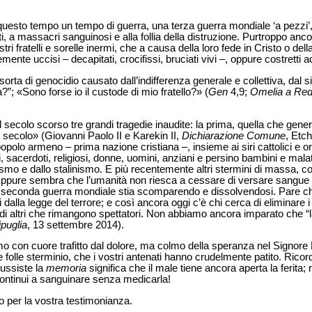
 questo tempo un tempo di guerra, una terza guerra mondiale ‘a pezzi’,
i, a massacri sanguinosi e alla follia della distruzione. Purtroppo anco
stri fratelli e sorelle inermi, che a causa della loro fede in Cristo o de
te uccisi – decapitati, crocifissi, bruciati vivi –, oppure costretti a
rta di genocidio causato dall’indifferenza generale e collettiva, dal s
; «Sono forse io il custode di mio fratello?» (
Gen
4,9;
Omelia a Red
 secolo scorso tre grandi tragedie inaudite: la prima, quella che gen
secolo» (Giovanni Paolo II e Karekin II,
Dichiarazione Comune
, Etc
opolo armeno – prima nazione cristiana –, insieme ai siri cattolici e ort
, sacerdoti, religiosi, donne, uomini, anziani e persino bambini e malati
ismo e dallo stalinismo. E più recentemente altri stermini di massa, c
 Eppure sembra che l’umanità non riesca a cessare di versare sangu
la seconda guerra mondiale stia scomparendo e dissolvendosi. Pare che 
 dalla legge del terrore; e così ancora oggi c’è chi cerca di eliminare i p
 di altri che rimangono spettatori. Non abbiamo ancora imparato che “l
puglia
, 13 settembre 2014).
mo con cuore trafitto dal dolore, ma colmo della speranza nel Signore R
 folle sterminio, che i vostri antenati hanno crudelmente patito. Ricord
ussiste la
memoria
significa che il male tiene ancora aperta la ferita
continui a sanguinare senza medicarla!
io per la vostra testimonianza.