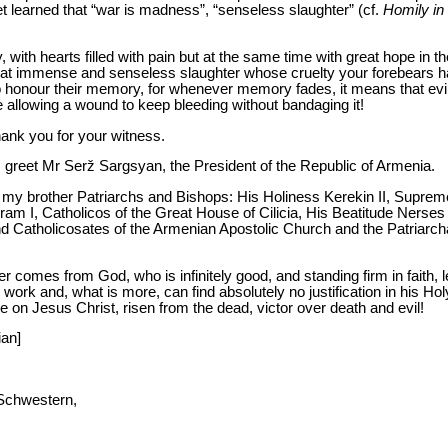
t learned that “war is madness”, “senseless slaughter” (cf.
Homily in
with hearts filled with pain but at the same time with great hope in th
that immense and senseless slaughter whose cruelty your forebears had
o honour their memory, for whenever memory fades, it means that evil
ke allowing a wound to keep bleeding without bandaging it!
thank you for your witness.
 I greet Mr Serž Sargsyan, the President of the Republic of Armenia.
o my brother Patriarchs and Bishops: His Holiness Kerekin II, Suprem
ram I, Catholicos of the Great House of Cilicia, His Beatitude Nerses
and Catholicosates of the Armenian Apostolic Church and the Patriarch
ver comes from God, who is infinitely good, and standing firm in faith, l
ork and, what is more, can find absolutely no justification in his Ho
ze on Jesus Christ, risen from the dead, victor over death and evil!
ian]
Schwestern,