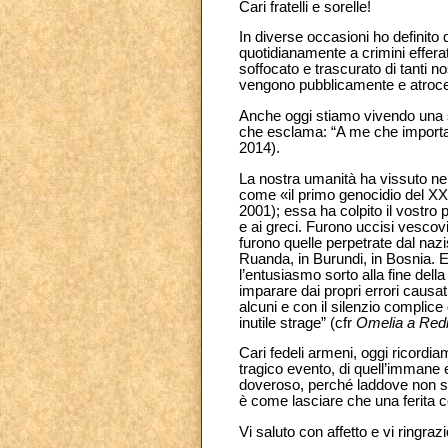
Cari fratelli e sorelle!
In diverse occasioni ho definito
quotidianamente a crimini efferat
soffocato e trascurato di tanti no
vengono pubblicamente e atrocemen
Anche oggi stiamo vivendo una so
che esclama: “A me che importa?”
2014).
La nostra umanità ha vissuto nel
come «il primo genocidio del XX 
2001); essa ha colpito il vostro p
e ai greci. Furono uccisi vescovi
furono quelle perpetrate dal naz
Ruanda, in Burundi, in Bosnia.
l’entusiasmo sorto alla fine del
imparare dai propri errori causati
alcuni e con il silenzio complice
inutile strage” (cfr
Omelia a Redi
Cari fedeli armeni, oggi ricordia
tragico evento, di quell’immane e
doveroso, perché laddove non s
è come lasciare che una ferita 
Vi saluto con affetto e vi ringraz