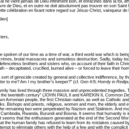
al ne vient jamais de Dieu infiniment Bon, et enracinés dans la foi, a
œuvre de Dieu, et en outre ne doit absolument pas trouver en son Sai
ette célébration en fixant notre regard sur Jésus-Christ, vainqueur de 
lien]
ters,
spoken of our time as a time of war, a third world war which is bein
rimes, brutal massacres and senseless destruction. Sadly, today to
efenceless brothers and sisters who, on account of their faith in Christ
ath – decapitated, crucified, burned alive – or forced to leave their ho
sort of genocide created by general and collective indifference, by the
tter to me? Am I my brother’s keeper?” (cf.
Gen
4:9;
Homily in Redipu
amily has lived through three massive and unprecedented tragedies. Th
of the twentieth century” (JOHN PAUL II and KAREKIN II,
Common Dec
n Armenian people, the first Christian nation, as well as Catholic an
s. Bishops and priests, religious, women and men, the elderly and e
The remaining two were perpetrated by Nazism and Stalinism. And mo
in Cambodia, Rwanda, Burundi and Bosnia. It seems that humanity is in
 It seems that the enthusiasm generated at the end of the Second Wo
at the human family has refused to learn from its mistakes caused by t
tempt to eliminate others with the help of a few and with the complicit