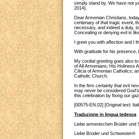
simply stand by. We have not ye
2014).
Dear Armenian Christians, today, 
centenary of that tragic event, 
necessary, and indeed a duty, t
Concealing or denying evil is li
I greet you with affection and I 
With gratitude for his presence,
My cordial greeting goes also t
of All Armenians; His Holiness A
Cilicia of Armenian Catholics; 
Catholic Church.
In the firm certainty that evil ne
may never be considered God’s w
this celebration by fixing our ga
[00575-EN.02] [Original text: Ital
Traduzione in lingua tedesca
Liebe armenischen Brüder und 
Liebe Brüder und Schwestern!