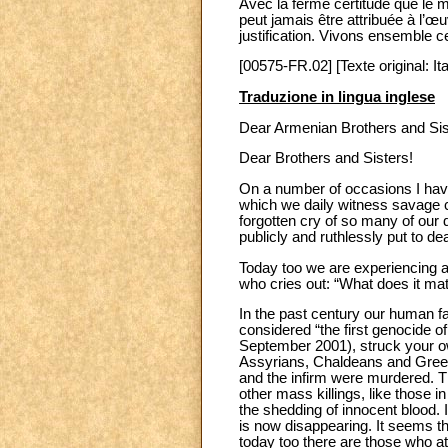
Avec la ferme certitude que le m
peut jamais être attribuée à l’
justification. Vivons ensemble c
[00575-FR.02] [Texte original: Ita
Traduzione in lingua inglese
Dear Armenian Brothers and Sis
Dear Brothers and Sisters!
On a number of occasions I have 
which we daily witness savage c
forgotten cry of so many of our d
publicly and ruthlessly put to de
Today too we are experiencing a 
who cries out: “What does it ma
In the past century our human f
considered “the first genocide 
September 2001), struck your ow
Assyrians, Chaldeans and Greek
and the infirm were murdered. 
other mass killings, like those 
the shedding of innocent blood.
is now disappearing. It seems th
today too there are those who at