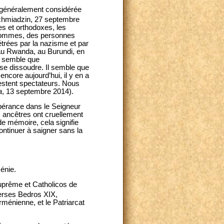
st généralement considérée
chmiadzin, 27 septembre
es et orthodoxes, les
 hommes, des personnes
trées par la nazisme et par
au Rwanda, au Burundi, en
l semble que
 se dissoudre. Il semble que
encore aujourd’hui, il y en a
restent spectateurs. Nous
a
, 13 septembre 2014).
spérance dans le Seigneur
s ancêtres ont cruellement
de mémoire, cela signifie
ontinuer à saigner sans la
énie.
Suprême et Catholicos de
Nerses Bedros XIX,
rménienne, et le Patriarcat