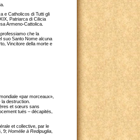
a.
 e Catholicos di Tutti gli
X, Patriarca di Cilicia
iesa Armeno-Cattolica.
, professiamo che la
 nel suo Santo Nome alcuna
o, Vincitore della morte e
e mondiale «par morceaux»,
la destruction.
rères et sœurs sans
rocement tués – décapités,
ale et collective, par le
, 9;
Homélie à Redipuglia
,