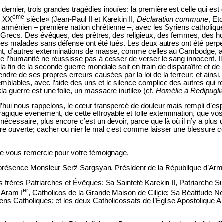
 dernier, trois grandes tragédies inouïes: la première est celle qui e
ème
u XX
siècle» (Jean-Paul II et Karekin II,
Déclaration commune
, Et
e arménien – première nation chrétienne –, avec les Syriens catholiqu
s Grecs. Des évêques, des prêtres, des religieux, des femmes, des
s malades sans défense ont été tués. Les deux autres ont été perpé
ent, d’autres exterminations de masse, comme celles au Cambodge, 
e l’humanité ne réussisse pas à cesser de verser le sang innocent. I
la fin de la seconde guerre mondiale soit en train de disparaître et de
ndre de ses propres erreurs causées par la loi de la terreur; et ainsi, 
emblables, avec l’aide des uns et le silence complice des autres qui 
a guerre est une folie, un massacre inutile» (cf.
Homélie à Redipugli
’hui nous rappelons, le cœur transpercé de douleur mais rempli d’e
tragique événement, de cette effroyable et folle extermination, que vo
nécessaire, plus encore c’est un devoir, parce que là où il n’y a plus 
ure ouverte; cacher ou nier le mal c’est comme laisser une blessure c
 je vous remercie pour votre témoignage.
a présence Monsieur Serž Sargsyan, Président de la République d’Arm
 frères Patriarches et Évêques: Sa Sainteté Karekin II, Patriarche 
er
 Aram I
, Catholicos de la Grande Maison de Cilicie; Sa Béatitude 
ens Catholiques; et les deux Catholicossats de l’Église Apostolique A