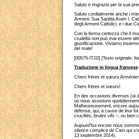
Saluto e ringrazio per la sua pr
Saluto cordialmente anche i miei 
Armeni; Sua Santità Aram I, Cath
degli Armeni Cattolici; e i due 
Con la ferma certezza che il mal
crudeltà non può mai essere attr
giustificazione. Viviamo insieme
del male!
[00575-IT.02] [Testo originale: Ita
Traduzione in lingua francese
Chers frères et sœurs Arménie
Chers frères et sœurs!
En des occasions diverses j’ai
où nous assistons quotidienneme
Malheureusement, encore aujourd
défense, qui, à cause de leur fo
crucifiés, brulés vifs –, ou bien 
Aujourd’hui encore nous sommes e
silence complice de Caïn qui s’
13 septembre 2014).