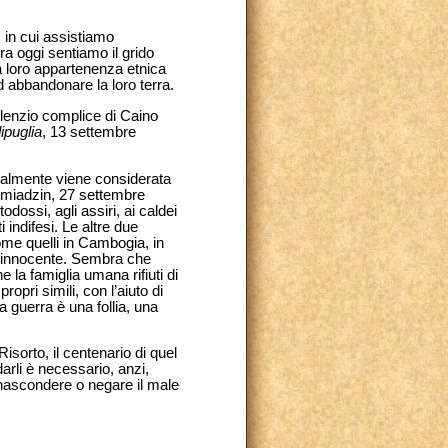
 in cui assistiamo
ra oggi sentiamo il grido
lla loro appartenenza etnica
d abbandonare la loro terra.
ilenzio complice di Caino
ipuglia
, 13 settembre
eralmente viene considerata
hmiadzin, 27 settembre
odossi, agli assiri, ai caldei
 indifesi. Le altre due
ome quelli in Cambogia, in
e innocente. Sembra che
la famiglia umana rifiuti di
ropri simili, con l’aiuto di
a guerra è una follia, una
isorto, il centenario di quel
arli è necessario, anzi,
; nascondere o negare il male