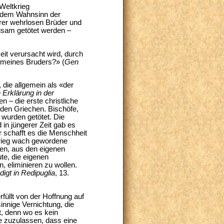
 Weltkrieg
d dem Wahnsinn der
erer wehrlosen Brüder und
ausam getötet werden –
eit verursacht wird, durch
r meines Bruders?» (
Gen
 die allgemein als «der
rklärung in der
n – die erste christliche
den Griechen. Bischöfe,
 wurden getötet. Die
in jüngerer Zeit gab es
 schafft es die Menschheit
krieg wach gewordene
nen, aus den eigenen
te, die eigenen
, eliminieren zu wollen.
digt in Redipuglia
, 13.
üllt von der Hoffnung auf
innige Vernichtung, die
t, denn wo es kein
ie zuzulassen, dass eine