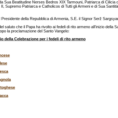
 Sua Beatitudine Nerses Bedros XIX Tarmouni, Patriarca di Cilicia deg
II, Supremo Patriarca e Catholicos di Tutti gli Armeni e di Sua Santità
l Presidente della Repubblica di Armenia, S.E. il Signor Serž Sargsya
el saluto che il Papa ha rivolto ai fedeli di rito armeno all’inizio della 
dopo la proclamazione del Santo Vangelo:
io della Celebrazione per i fedeli di rito armeno
ancese
lese
desca
agnola
rtoghese
lacca