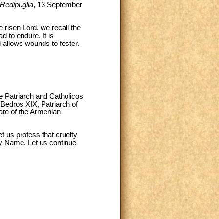
 Redipuglia
, 13 September
e risen Lord, we recall the
 to endure. It is
 allows wounds to fester.
e Patriarch and Catholicos
 Bedros XIX, Patriarch of
ate of the Armenian
et us profess that cruelty
ly Name. Let us continue