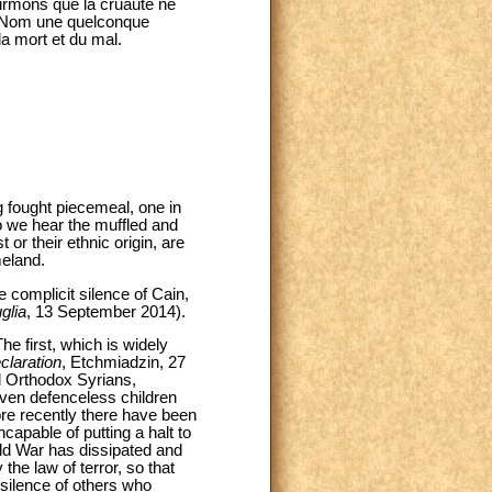
ffirmons que la cruauté ne
nt Nom une quelconque
la mort et du mal.
g fought piecemeal, one in
o we hear the muffled and
 or their ethnic origin, are
meland.
 complicit silence of Cain,
glia
, 13 September 2014).
e first, which is widely
laration
, Etchmiadzin, 27
d Orthodox Syrians,
ven defenceless children
re recently there have been
capable of putting a halt to
rld War has dissipated and
he law of terror, so that
 silence of others who