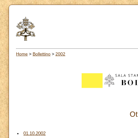
Home
>
Bollettino
>
2002
Ot
01.10.2002