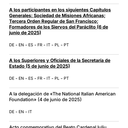
A los participantes en los siguientes Capítulos
Generales: Sociedad de Misiones Africanas;
Tercera Orden Regular de San Francisco;
Formadores de los Siervos del Paráclito (6 de
junio de 2025)
-
-
-
-
-
-
DE
EN
ES
FR
IT
PL
PT
A los Superiores y Oficiales de la Secretaría de
Estado (5 de junio de 2025)
-
-
-
-
-
-
DE
EN
ES
FR
IT
PL
PT
A la delegación de «The National Italian American
Foundation» (4 de junio de 2025)
-
-
DE
EN
IT
Acto conmemorativo del Beato Cardenal Iuliu