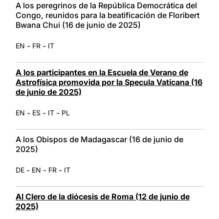
A los peregrinos de la República Democrática del
Congo, reunidos para la beatificación de Floribert
Bwana Chui (16 de junio de 2025)
-
-
EN
FR
IT
A los participantes en la Escuela de Verano de
Astrofísica promovida por la Specula Vaticana (16
de junio de 2025)
-
-
-
EN
ES
IT
PL
A los Obispos de Madagascar (16 de junio de
2025)
-
-
-
DE
EN
FR
IT
Al Clero de la diócesis de Roma (12 de junio de
2025)