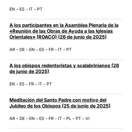
-
-
-
EN
ES
IT
PT
A los participantes en la Asamblea Plenaria de la
«Reunión de las Obras de Ayuda a las Iglesias
Orientales» (ROACO) (26 de junio de 2025)
-
-
-
-
-
-
AR
DE
EN
ES
FR
IT
PT
A los obispos redentoristas y scalabrinianos (26
de junio de 2025)
-
-
-
-
EN
ES
FR
IT
PT
Meditación del Santo Padre con motivo del
Jubileo de los Obispos (25 de junio de 2025)
-
-
-
-
-
-
-
-
AR
DE
EN
ES
FR
IT
PL
PT
VI