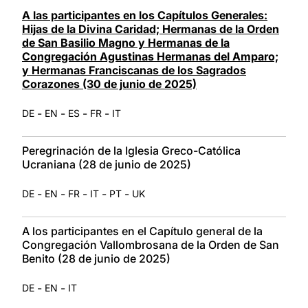
LATINE
A las participantes en los Capítulos Generales:
Hijas de la Divina Caridad; Hermanas de la Orden
de San Basilio Magno y Hermanas de la
Congregación Agustinas Hermanas del Amparo;
y Hermanas Franciscanas de los Sagrados
Corazones (30 de junio de 2025)
-
-
-
-
DE
EN
ES
FR
IT
Peregrinación de la Iglesia Greco-Católica
Ucraniana (28 de junio de 2025)
-
-
-
-
-
DE
EN
FR
IT
PT
UK
A los participantes en el Capítulo general de la
Congregación Vallombrosana de la Orden de San
Benito (28 de junio de 2025)
-
-
DE
EN
IT