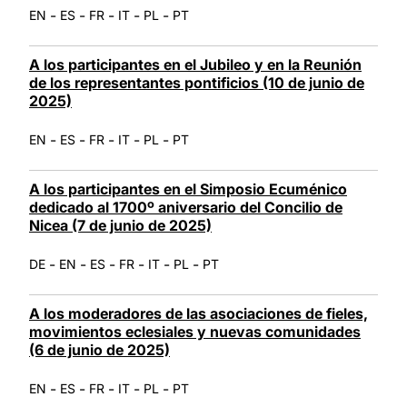
-
-
-
-
-
EN
ES
FR
IT
PL
PT
A los participantes en el Jubileo y en la Reunión
de los representantes pontificios (10 de junio de
2025)
-
-
-
-
-
EN
ES
FR
IT
PL
PT
A los participantes en el Simposio Ecuménico
dedicado al 1700º aniversario del Concilio de
Nicea (7 de junio de 2025)
-
-
-
-
-
-
DE
EN
ES
FR
IT
PL
PT
A los moderadores de las asociaciones de fieles,
movimientos eclesiales y nuevas comunidades
(6 de junio de 2025)
-
-
-
-
-
EN
ES
FR
IT
PL
PT