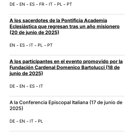
-
-
-
-
-
-
DE
EN
ES
FR
IT
PL
PT
A los sacerdotes de la Pontificia Academia
Eclesiástica que regresan tras un año misionero
(20 de junio de 2025)
-
-
-
-
EN
ES
IT
PL
PT
A los participantes en el evento promovido por la
Fundación Cardenal Domenico Bartolucci (18 de
junio de 2025)
-
-
-
DE
EN
ES
IT
A la Conferencia Episcopal Italiana (17 de junio de
2025)
-
-
-
DE
EN
IT
PL