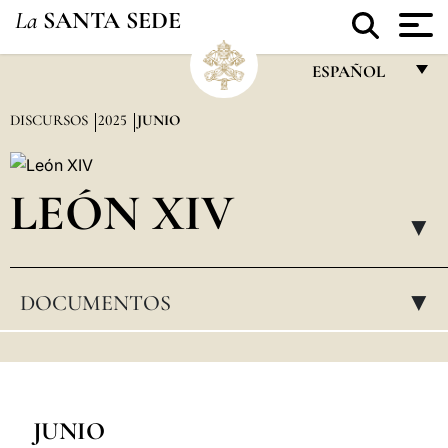
La
SANTA SEDE
ESPAÑOL
FRANÇAIS
DISCURSOS
2025
JUNIO
ENGLISH
ITALIANO
LEÓN XIV
PORTUGUÊS
▸
ESPAÑOL
DOCUMENTOS
▸
DEUTSCH
POLSKI
العربيّة
中文
JUNIO