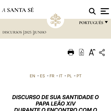
A
SANTA SÉ
PORTUGUÊS
DISCURSOS
2025
JUNHO
FRANÇAIS
ENGLISH
ITALIANO
PORTUGUÊS
ESPAÑOL
EN
-
ES
-
FR
-
IT
-
PL
-
PT
DEUTSCH
POLSKI
DISCURSO DE SUA SANTIDADE O
العربيّة
PAPA LEÃO XIV
DURANTE O ENCONTRO COM O
中文