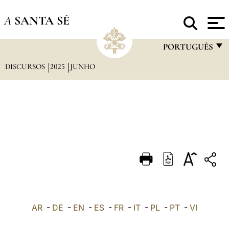
A
SANTA SÉ
PORTUGUÊS
DISCURSOS
2025
JUNHO
FRANÇAIS
ENGLISH
ITALIANO
PORTUGUÊS
ESPAÑOL
DEUTSCH
POLSKI
العربيّة
AR
-
DE
-
EN
-
ES
-
FR
-
IT
-
PL
-
PT
-
VI
中文