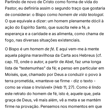
Partindo de novo de Cristo como forma de vida do
Pastor, eu definiria assim o segundo traço que gostaria
de considerar: o Bispo como
homem de vida teologal.
O que equivale a dizer: um homem plenamente dócil à
ação do Espírito Santo, que suscita nele a fé, a
esperança e a caridade e as alimenta, como chama de
fogo, nas diversas situações existenciais.
O Bispo é um
homem de fé
. E aqui vem-me à mente
aquela página maravilhosa da Carta aos Hebreus (cf.
cap. 11), onde o autor, a partir de Abel, faz uma longa
lista de “testemunhas” da fé; e penso em particular em
Moisés, que, chamado por Deus a conduzir o povo à
terra prometida, «manteve-se firme - diz o texto -
como se visse o Invisível» (
Heb
11, 27). Como é lindo
este retrato do homem de fé, isto é, aquele que, pela
graça de Deus, vê mais além, vê a meta e se mantém
firme na provação. Pensemos nos momentos em que