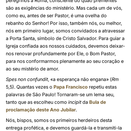
peregrinos a Roma, consciente do quão prementes
são as exigências do ministério. Mas cada um de vós,
como eu, antes de ser Pastor, é uma ovelha do
rebanho do Senhor! Por isso, também nós, ou melhor,
nós em primeiro lugar, somos convidados a atravessar
a Porta Santa, símbolo de Cristo Salvador. Para guiar a
Igreja confiada aos nossos cuidados, devemos deixar-
nos renovar profundamente por Ele, o Bom Pastor,
para nos conformarmos plenamente ao seu coração e
ao seu mistério de amor.
Spes non confundit
, «a esperança não engana» (
Rm
5,5). Quantas vezes o
Papa Francisco
repetiu estas
palavras de São Paulo! Tornaram-se um lema seu,
tanto que as escolheu como
incipit
da
Bula de
proclamação deste Ano Jubilar
.
Nós, bispos, somos os primeiros herdeiros desta
entrega profética, e devemos guardá-la e transmiti-la