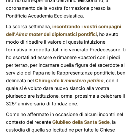
ritorno dall’esperienza dell’Anno Missionario, a
coronamento della vostra formazione presso la
Pontificia Accademia Ecclesiastica.
La scorsa settimana,
incontrando i vostri compagni
dell’
Alma mater
dei diplomatici pontifici
, ho avuto
modo di ribadire il valore di questa intuizione
formativa introdotta dal mio venerato Predecessore. Li
ho esortati ad essere e rimanere «pastori con i piedi
per terra», per incarnare quella figura del sacerdote al
servizio del Papa nelle Rappresentanze pontificie, ben
delineata nel
Chirografo
Il ministero petrino
, con il
quale si è voluto dare nuovo slancio alla vostra
plurisecolare Istituzione, ormai prossima a celebrare il
325° anniversario di fondazione.
Come ho affermato in occasione di alcuni incontri nel
contesto del recente
Giubileo della Santa Sede
, la
custodia di quella sollecitudine per tutte le Chiese –