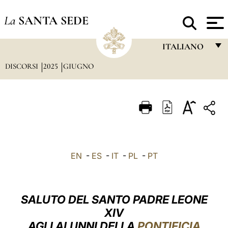
La
SANTA SEDE
ITALIANO
DISCORSI
2025
GIUGNO
FRANÇAIS
ENGLISH
ITALIANO
PORTUGUÊS
ESPAÑOL
EN
-
ES
-
IT
-
PL
-
PT
DEUTSCH
POLSKI
SALUTO DEL SANTO PADRE LEONE
العربيّة
XIV
AGLI ALUNNI DELLA
PONTIFICIA
中文