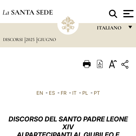
La
SANTA SEDE
ITALIANO
DISCORSI
2025
GIUGNO
FRANÇAIS
ENGLISH
ITALIANO
PORTUGUÊS
ESPAÑOL
EN
-
ES
-
FR
-
IT
-
PL
-
PT
DEUTSCH
POLSKI
DISCORSO DEL SANTO PADRE LEONE
العربيّة
XIV
AI PARTECIPANTI AL GIUBILEO E
中文