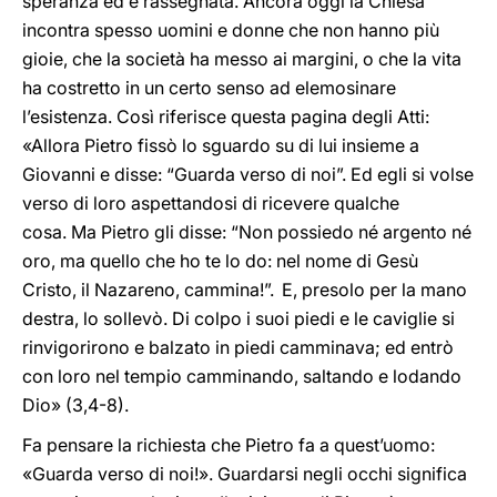
speranza ed è rassegnata. Ancora oggi la Chiesa
incontra spesso uomini e donne che non hanno più
gioie, che la società ha messo ai margini, o che la vita
ha costretto in un certo senso ad elemosinare
l’esistenza. Così riferisce questa pagina degli Atti:
«Allora Pietro fissò lo sguardo su di lui insieme a
Giovanni e disse: “Guarda verso di noi”. Ed egli si volse
verso di loro aspettandosi di ricevere qualche
cosa. Ma Pietro gli disse: “Non possiedo né argento né
oro, ma quello che ho te lo do: nel nome di Gesù
Cristo, il Nazareno, cammina!”.
E, presolo per la mano
destra, lo sollevò. Di colpo i suoi piedi e le caviglie si
rinvigorirono e balzato in piedi camminava; ed entrò
con loro nel tempio camminando, saltando e lodando
Dio» (3,4-8).
Fa pensare la richiesta che Pietro fa a quest’uomo:
«Guarda verso di noi!». Guardarsi negli occhi significa