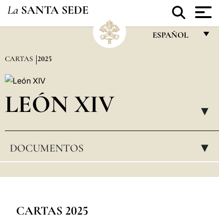
La
SANTA SEDE
ESPAÑOL
FRANÇAIS
CARTAS
2025
ENGLISH
ITALIANO
LEÓN XIV
PORTUGUÊS
▸
ESPAÑOL
DOCUMENTOS
▸
DEUTSCH
POLSKI
العربيّة
中文
CARTAS 2025