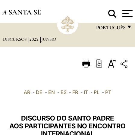
A
SANTA SÉ
PORTUGUÊS
DISCURSOS
2025
JUNHO
FRANÇAIS
ENGLISH
ITALIANO
PORTUGUÊS
ESPAÑOL
AR
-
DE
-
EN
-
ES
-
FR
-
IT
-
PL
-
PT
DEUTSCH
POLSKI
DISCURSO DO SANTO PADRE
العربيّة
AOS PARTICIPANTES NO ENCONTRO
INTERNACIONAL
中文