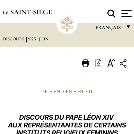
Le
SAINT-SIÈGE
FRANÇAIS
DISCOURS
2025
JUIN
FRANÇAIS
ENGLISH
ITALIANO
PORTUGUÊS
ESPAÑOL
DE
-
EN
-
ES
-
FR
-
IT
DEUTSCH
POLSKI
DISCOURS DU PAPE LÉON XIV
العربيّة
AUX REPRÉSENTANTES DE CERTAINS
INSTITUTS RELIGIEUX FEMININS
中文