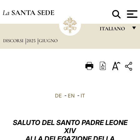
La
SANTA SEDE
ITALIANO
DISCORSI
2025
GIUGNO
FRANÇAIS
ENGLISH
ITALIANO
PORTUGUÊS
ESPAÑOL
DE
-
EN
-
IT
DEUTSCH
POLSKI
SALUTO DEL SANTO PADRE LEONE
العربيّة
XIV
ALLA DELEGAZIONE DELLA
中文