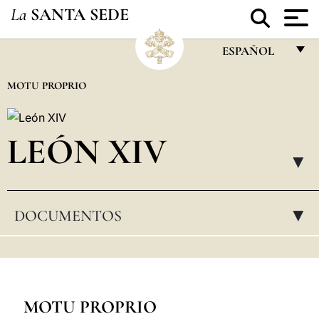
La
SANTA SEDE
ESPAÑOL
FRANÇAIS
MOTU PROPRIO
ENGLISH
ITALIANO
LEÓN XIV
PORTUGUÊS
▸
ESPAÑOL
DOCUMENTOS
▸
DEUTSCH
POLSKI
العربيّة
中文
MOTU PROPRIO