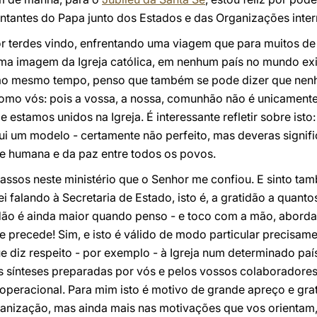
ntantes do Papa junto dos Estados e das Organizações inter
r terdes vindo, enfrentando uma viagem que para muitos de 
ma imagem da Igreja católica, em nenhum país no mundo ex
 ao mesmo tempo, penso que também se pode dizer que ne
omo vós: pois a vossa, a nossa, comunhão não é unicamente 
estamos unidos na Igreja. É interessante refletir sobre isto
tui um modelo - certamente não perfeito, mas deveras signi
de humana e da paz entre todos os povos.
assos neste ministério que o Senhor me confiou. E sinto ta
i falando à Secretaria de Estado, isto é, a gratidão a quant
tidão é ainda maior quando penso - e toco com a mão, aborda
 precede! Sim, e isto é válido de modo particular precisam
 diz respeito - por exemplo - à Igreja num determinado paí
s sínteses preparadas por vós e pelos vossos colaboradore
e operacional. Para mim isto é motivo de grande apreço e gr
anização, mas ainda mais nas motivações que vos orientam, 