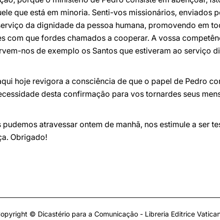
le que está em minoria. Senti-vos missionários, enviados p
erviço da dignidade da pessoa humana, promovendo em toda
es com que fordes chamados a cooperar. A vossa competênc
ervem-nos de exemplo os Santos que estiveram ao serviço d
qui hoje revigora a consciência de que o papel de Pedro con
ecessidade desta confirmação para vos tornardes seus mensa
os pudemos atravessar ontem de manhã, nos estimule a ser te
ça. Obrigado!
opyright © Dicastério para a Comunicação - Libreria Editrice Vatica