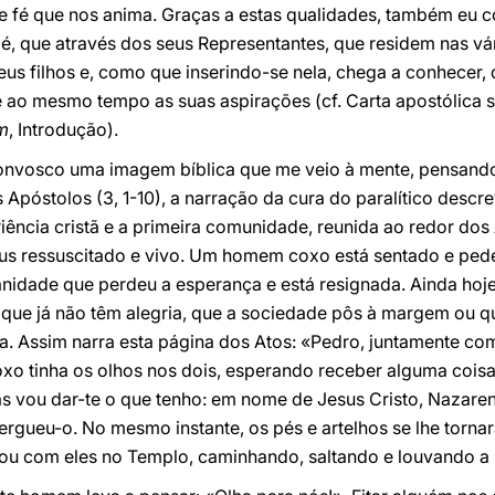
o de fé que nos anima. Graças a estas qualidades, também eu 
o é, que através dos seus Representantes, que residem nas vá
seus filhos e, como que inserindo-se nela, chega a conhecer,
e ao mesmo tempo as suas aspirações (cf. Carta apostólica 
um
, Introdução).
 convosco uma imagem bíblica que me veio à mente, pensand
 Apóstolos (3, 1-10), a narração da cura do paralítico descr
iência cristã e a primeira comunidade, reunida ao redor dos
us ressuscitado e vivo. Um homem coxo está sentado e pede
dade que perdeu a esperança e está resignada. Ainda hoje,
que já não têm alegria, que a sociedade pôs à margem ou que
ia. Assim narra esta página dos Atos: «Pedro, juntamente co
coxo tinha os olhos nos dois, esperando receber alguma coisa
 vou dar-te o que tenho: em nome de Jesus Cristo, Nazareno
ergueu-o. No mesmo instante, os pés e artelhos se lhe torna
rou com eles no Templo, caminhando, saltando e louvando a 