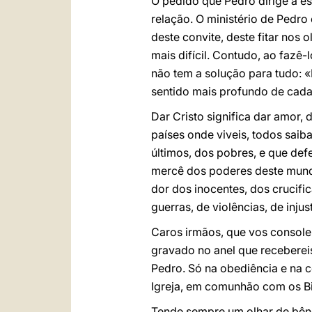
O pedido que Pedro dirige a es
relação. O ministério de Pedro
deste convite, deste fitar nos
mais difícil. Contudo, ao faz
não tem a solução para tudo: «
sentido mais profundo de cada 
Dar Cristo significa dar amor,
países onde viveis, todos saib
últimos, dos pobres, e que def
mercê dos poderes deste mundo
dor dos inocentes, dos crucifi
guerras, de violências, de injus
Caros irmãos, que vos console
gravado no anel que receberei
Pedro. Só na obediência e na 
Igreja, em comunhão com os Bi
Tende sempre um olhar de bênç