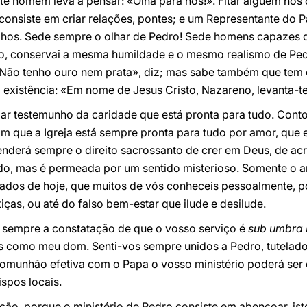
te homem leva a pensar: «Olha para nós!». Fitar alguém nos o
 consiste em criar relações, pontes; e um Representante do 
 olhos. Sede sempre o olhar de Pedro! Sede homens capazes 
ê-lo, conservai a mesma humildade e o mesmo realismo de Pe
Não tenho ouro nem prata», diz; mas sabe também que tem o q
existência: «Em nome de Jesus Cristo, Nazareno, levanta-te
 dar testemunho da caridade que está pronta para tudo. Cont
am que a Igreja está sempre pronta para tudo por amor, que
enderá sempre o direito sacrossanto de crer em Deus, de acre
, mas é permeada por um sentido misterioso. Somente o am
cados de hoje, que muitos de vós conheceis pessoalmente, p
tiças, ou até do falso bem-estar que ilude e desilude.
 sempre a constatação de que o vosso serviço é
sub umbra 
s como meu dom. Senti-vos sempre unidos a Pedro, tutelado
comunhão efetiva com o Papa o vosso ministério poderá ser 
spos locais.
ão, porque o ministério de Pedro consiste em abençoar, ist