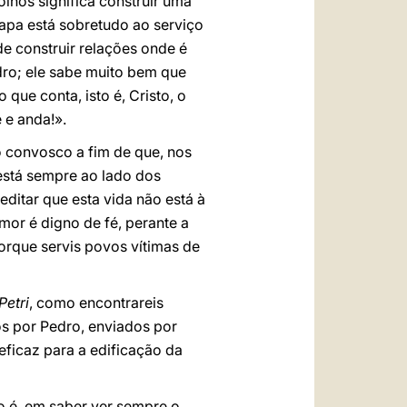
lhos significa construir uma
Papa está sobretudo ao serviço
de construir relações onde é
dro; ele sabe muito bem que
ue conta, isto é, Cristo, o
 e anda!».
o convosco a fim de que, nos
 está sempre ao lado dos
ditar que esta vida não está à
or é digno de fé, perante a
orque servis povos vítimas de
Petri
, como encontrareis
s por Pedro, enviados por
eficaz para a edificação da
o é, em saber ver sempre o