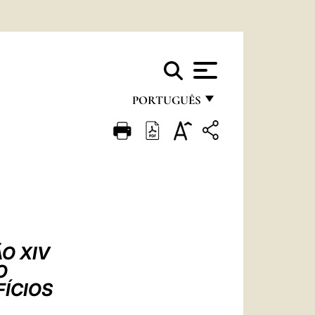
PORTUGUÊS
FRANÇAIS
ENGLISH
ITALIANO
PORTUGUÊS
ESPAÑOL
O XIV
DEUTSCH
O
ÍCIOS
POLSKI