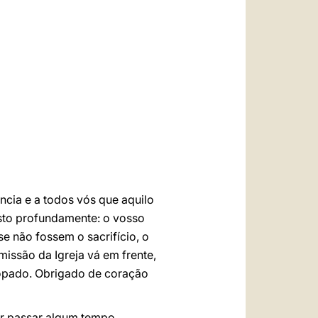
العربيّة
中文
LATINE
ncia e a todos vós que aquilo
sto profundamente: o vosso
se não fossem o sacrifício, o
missão da Igreja vá em frente,
scopado. Obrigado de coração
der passar algum tempo