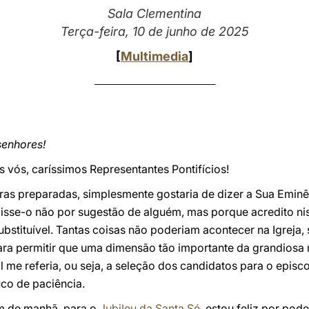
Sala Clementina
Terça-feira, 10 de junho de 2025
[
Multimedia
]
___________________________________
senhores!
 vós, caríssimos Representantes Pontifícios!
ras preparadas, simplesmente gostaria de dizer a Sua Eminê
isse-o não por sugestão de alguém, mas porque acredito ni
substituível. Tantas coisas não poderiam acontecer na Igreja, 
para permitir que uma dimensão tão importante da grandiosa 
l me referia, ou seja, a seleção dos candidatos para o epi
co de paciência.
m de manhã, para o
Jubileu da Santa Sé
, estou feliz por po