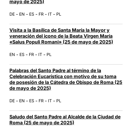
mayo de 2025)
-
-
-
-
-
DE
EN
ES
FR
IT
PL
Visita a la Basílica de Santa María la Mayor y
veneración del icono de la Beata Virgen María
«Salus Populi Romani» (25 de mayo de 2025)
-
-
-
-
EN
ES
FR
IT
PL
Palabras del Santo Padre al término de la
Celebración Eucarística con motivo de su toma
de posesión de la Cátedra de Obispo de Roma (25
de mayo de 2025)
-
-
-
-
-
DE
EN
ES
FR
IT
PL
Saludo del Santo Padre al Alcalde de la Ciudad de
Roma (25 de mayo de 2025)