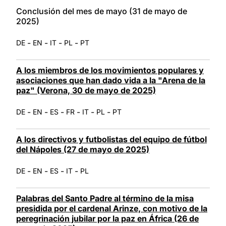
LATINE
Conclusión del mes de mayo (31 de mayo de
2025)
-
-
-
-
DE
EN
IT
PL
PT
A los miembros de los movimientos populares y
asociaciones que han dado vida a la "Arena de la
paz" (Verona, 30 de mayo de 2025)
-
-
-
-
-
-
DE
EN
ES
FR
IT
PL
PT
A los directivos y futbolistas del equipo de fútbol
del Nápoles (27 de mayo de 2025)
-
-
-
-
DE
EN
ES
IT
PL
Palabras del Santo Padre al término de la misa
presidida por el cardenal Arinze, con motivo de la
peregrinación jubilar por la paz en África (26 de