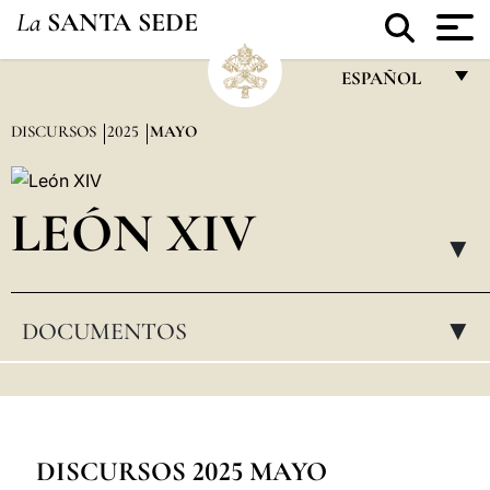
La
SANTA SEDE
ESPAÑOL
FRANÇAIS
DISCURSOS
2025
MAYO
ENGLISH
ITALIANO
LEÓN XIV
PORTUGUÊS
▸
ESPAÑOL
DOCUMENTOS
▸
DEUTSCH
POLSKI
العربيّة
中文
DISCURSOS 2025 MAYO