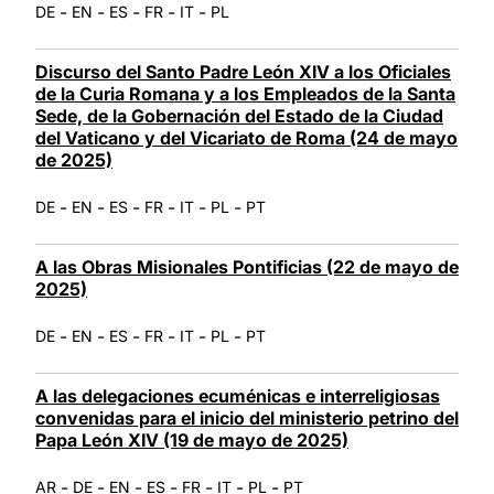
-
-
-
-
-
DE
EN
ES
FR
IT
PL
Discurso del Santo Padre León XIV a los Oficiales
de la Curia Romana y a los Empleados de la Santa
Sede, de la Gobernación del Estado de la Ciudad
del Vaticano y del Vicariato de Roma (24 de mayo
de 2025)
-
-
-
-
-
-
DE
EN
ES
FR
IT
PL
PT
A las Obras Misionales Pontificias (22 de mayo de
2025)
-
-
-
-
-
-
DE
EN
ES
FR
IT
PL
PT
A las delegaciones ecuménicas e interreligiosas
convenidas para el inicio del ministerio petrino del
Papa León XIV (19 de mayo de 2025)
-
-
-
-
-
-
-
AR
DE
EN
ES
FR
IT
PL
PT