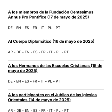
A los miembros de la Fundación Centesimus
Annus Pro Pontifice (17 de mayo de 2025)
-
-
-
-
-
-
DE
EN
ES
FR
IT
PL
PT
Al Cuerpo Diplomático (16 de mayo de 2025)
-
-
-
-
-
-
-
AR
DE
EN
ES
FR
IT
PL
PT
A los Hermanos de las Escuelas Cristianas (15 de
mayo de 2025)
-
-
-
-
-
-
DE
EN
ES
FR
IT
PL
PT
A los participantes en el Jubileo de las Iglesias
Orientales (14 de mayo de 2025)
-
-
-
-
-
-
-
AR
DE
EN
ES
FR
IT
PL
PT