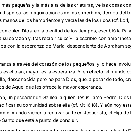
 más pequeña y la más alta de las criaturas, ve las cosas co
o dispersa las maquinaciones de los soberbios, derriba del t
s manos de los hambrientos y vacía las de los ricos (cf. Lc 1, 
on quien Dios, en la plenitud de los tiempos, escribió la Pala
su corazón y, tras recibir su «sí», la escribió con amor inefab
aba con la esperanza de María, descendiente de Abraham seg
eranza a través del corazón de los pequeños, y lo hace invol
es el plan, mayor es la esperanza. Y, en efecto, el mundo co
lla, desconocida pero no para Dios, que, a pesar de todo, 
os de Aquel que les ofrece la mayor esperanza.
n, un pescador de Galilea, a quien Jesús llamó Pedro. Dios P
dificar su comunidad sobre ella (cf. Mt 16,18). Y aún hoy es
o el mundo vienen a renovar su fe en Jesucristo, el Hijo de
 Santo que está a punto de concluir.
 un mundo nuevo, renovado y reconciliado según el plan de Di