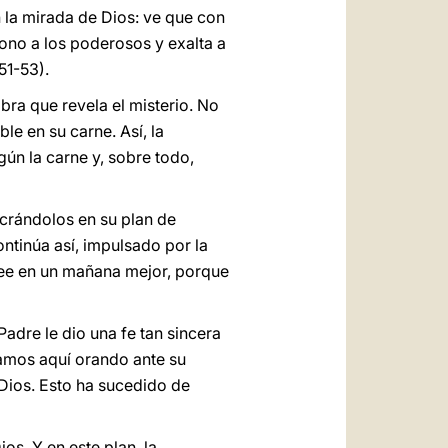
n la mirada de Dios: ve que con
rono a los poderosos y exalta a
51-53).
bra que revela el misterio. No
le en su carne. Así, la
ún la carne y, sobre todo,
ucrándolos en su plan de
ntinúa así, impulsado por la
cree en un mañana mejor, porque
adre le dio una fe tan sincera
tamos aquí orando ante su
 Dios. Esto ha sucedido de
os. Y en este plan, la