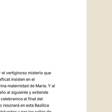
العربيّة
中文
LATINE
r el vertiginoso misterio que
ficat insisten en el
vina maternidad de María. Y al
ño al siguiente y extiende
 celebramos al final del
o resonará en esta Basílica
bóvedas y por las calles de