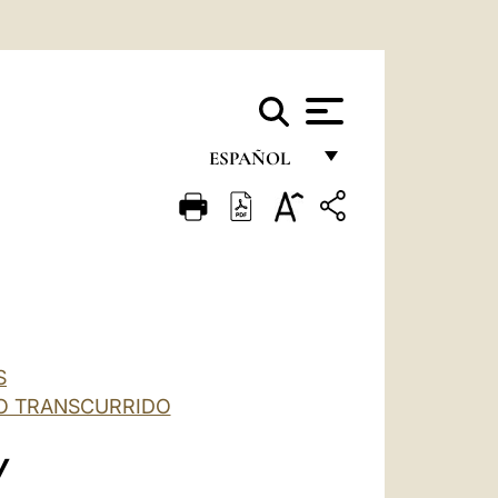
ESPAÑOL
FRANÇAIS
ENGLISH
ITALIANO
PORTUGUÊS
ESPAÑOL
S
ÑO TRANSCURRIDO
DEUTSCH
POLSKI
V