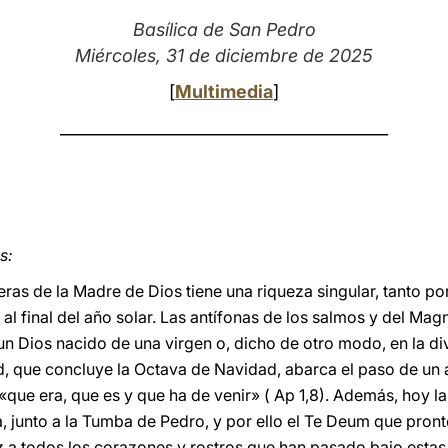
Basílica de San Pedro
Miércoles, 31 de diciembre de 2025
[
Multimedia
]
_________________________________________
s:
peras de la Madre de Dios tiene una riqueza singular, tanto po
l final del año solar. Las antífonas de los salmos y del Magní
n Dios nacido de una virgen o, dicho de otro modo, en la di
 que concluye la Octava de Navidad, abarca el paso de un a
«que era, que es y que ha de venir» ( Ap 1,8). Además, hoy la
, junto a la Tumba de Pedro, y por ello el Te Deum que pront
 a todos los corazones y rostros que han pasado bajo estas 