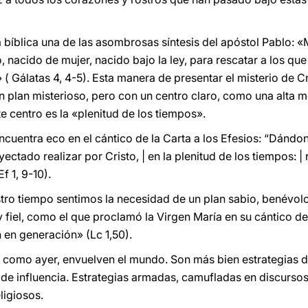
bíblica una de las asombrosas síntesis del apóstol Pablo: «
, nacido de mujer, nacido bajo la ley, para rescatar a los que
» ( Gálatas 4, 4-5). Esta manera de presentar el misterio de 
n plan misterioso, pero con un centro claro, como una alta m
 centro es la «plenitud de los tiempos».
ncuentra eco en el cántico de la Carta a los Efesios: “Dándo
ectado realizar por Cristo, | en la plenitud de los tiempos: | 
Ef 1, 9-10).
ro tiempo sentimos la necesidad de un plan sabio, benévolo
o y fiel, como el que proclamó la Virgen María en su cántico d
n en generación» (Lc 1,50).
 como ayer, envuelven el mundo. Son más bien estrategias di
s de influencia. Estrategias armadas, camufladas en discurso
ligiosos.