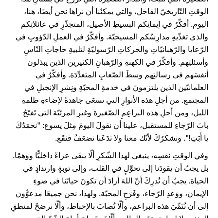
الوقتِ التّاريخيّ القاحل، والتي يمكنُنا أن نراها نحن أيضًا، هنا،
اليوم. أفكّرُ في إيمانِكم البسيطِ الأصيل، المتجذّرِ في عائلاتِكم
والذي تغذّيهِ مدارِسُكم المسيحيّة. وأفكّرُ في العملِ الدّؤوبِ في
الرّعايا والرّهبانيّاتِ والحركاتِ الرّسوليّةِ لتلبيةِ حاجاتِ النّاسِ
وأسئلتِهم. وأفكّرُ في الكهنةِ والرّهبانِ الكثيرين الذين يبذلون
أنفسَهم في رسالتِهم وسطَ الصّعابِ المتعدِّدَة. وأفكّرُ في
العلمانيّين الذين يلتزمونَ في خدمةِ المحبّةِ ونِشرِ الإنجيلِ في
المجتمع. من أجلِ هذه الأنوارِ التي تسعَى جاهدةً لإضاءةِ ظلمةِ
الليل، ومن أجلِ هذه البراعِمِ الصّغيرة وغيرِ المرئيّة التي تَفتَحُ
بابَ الرّجاءِ للمستقبل، علينا أن نقولَ اليومَ مِثلَ يسوع: "نحمَدُكَ
يا أَبَتِ!". ونشكرُكَ لأنّك معنا ولا تدَعَنا نضعَفُ فنقَع.
وفي الوقتِ نفسِه، ينبغي لهذا الشّكرِ ألّا يبقَى عزاءً داخليًّا ووَهمًا.
بل يجبُ أن يقودَنا إلى تحوِّلٍ في القلب، وإلى توبةٍ وارتدادٍ في
الحياة. يجبُ أن نُدرِكَ أنّ اللهَ أرادَ أن تكونَ حياتَنا في ضوءِ
الإيمان، ووَعدِ الرّجاء، وفَرَحِ المحبّة. ولهذا، نحن جميعًا مدعوُّون
إلى أن نُنَمِّيَ هذه البراعم، وألّا نُصابَ بالإحباط، وألّا نرضخَ لمنطقِ