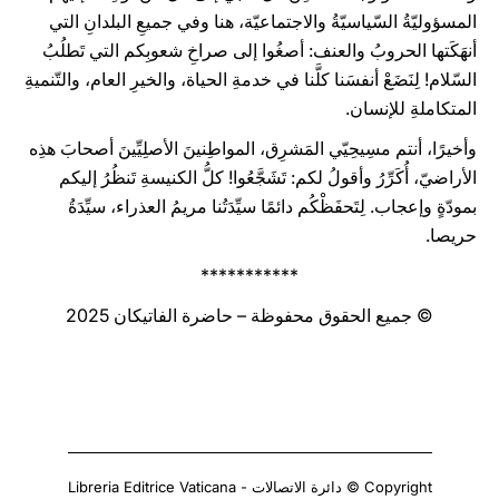
المسؤوليّةُ السّياسيّةُ والاجتماعيّة، هنا وفي جميعِ البلدانِ التي
أنهَكَتها الحروبُ والعنف: أصغُوا إلى صراخِ شعوبِكم التي تَطلُبُ
السّلام! لِنَضَعْ أنفسَنا كلَّنا في خدمةِ الحياة، والخيرِ العام، والتّنميةِ
المتكاملةِ للإنسان.
وأخيرًا، أنتم مسِيحِيّي المَشرِق، المواطِنينَ الأصلِيِّينَ أصحابَ هذِه
الأراضيّ، أُكَرِّرُ وأقولُ لكم: تَشَجَّعُوا! كلُّ الكنيسةِ تَنظُرُ إليكم
بمودّةٍ وإعجاب. لِتَحفَظْكُم دائمًا سيِّدَتُنا مريمُ العذراء، سيِّدَةُ
حريصا.
***********
© جميع الحقوق محفوظة – حاضرة الفاتيكان 2025
Copyright © دائرة الاتصالات - Libreria Editrice Vaticana