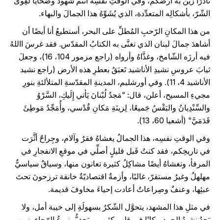
نادرًا زيَّن به أرضَكم، وفي الوقتِ نفسِه أنتم شهودٌ وضحايا لقِوى
الشّرّ، بأشكالِه المتعدِّدة، الذي يُشَوِّهُ هذا الجمالَ والبهاء.
من هذا المكانِ الرّحبِ المُطلِّ على البحر، أستطيعُ أنا أيضًا أن
أشاهدَ جمالَ لبنان الذي تغنَّى به الكتابُ المقدّس. فقد غرسَ االلهُ
فيه أرزَه الشّامخ، وغذَّاهُ وأرواه (راجع مزمور 104، 16)، وجعلَ
ثيابَ عروسِ نشيدِ الأناشيد تَعبَقُ بعطرِ هذه الأرض (راجع نشيد
الأناشيد 4، 11). وفي أورشليم، المدينةِ المقدّسةِ المتلألئةِ بنورِ
مجيءِ المسيح، أعلن، قال: "مَجدُ لُبْنانَ يَأتي إِلَيكِ، السَّرْوُ
والسِّنْدِيانُ والبَقْسُ جَميعًا، لِزينَةِ مَكانِ قُدْسي، وأُمَجِّدُ مَوطِئَ
قَدَمَيَّ" (أشعيا 60، 13).
وفي الوقتِ نفسِه، هذا الجمالُ يغشاهُ فقرٌ وآلام، وجِراحٌ أثَّرَت
في تاريخِكم، فقد كنتُ قَبل قليلٍ أصلِّي في موقعِ الانفجارِ في
المرفأ، وتغشاهُ أيضًا مشاكِلُ كثيرة تعانون منها، وسياقٌ سياسيٌّ
مهلهلٌ وغيرُ مستقرّ، غالبًا، وأزمةٌ اقتصاديّةٌ خانقة ترزحونَ تحتَ
عبئِها، وعنفٌ وصِراعاتٌ أعادت إحياءَ مخاوفَ قديمة.
في مثلِ هذا المشهد، يتحوَّل الشّكرُ بسهولَةِ إلى خيبة أمل، ولا
يَجِدُ نشيدُ الحمدِ مكانًا في قلبٍ كئيب، ويَجِفُّ ينبوعُ الرّجاء بسببِ