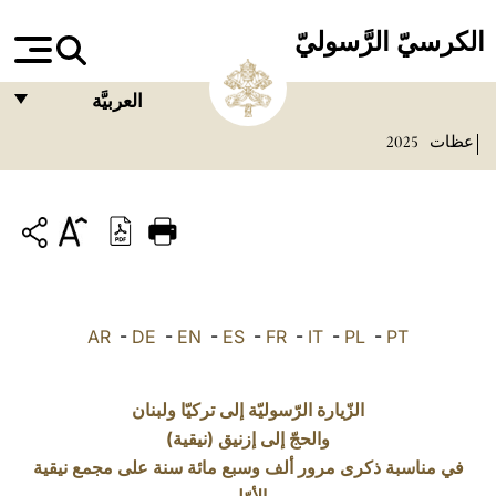
الكرسيّ الرَّسوليّ
العربيَّة
عظات
2025
FRANÇAIS
ENGLISH
ITALIANO
PORTUGUÊS
ESPAÑOL
AR
-
DE
-
EN
-
ES
-
FR
-
IT
-
PL
-
PT
DEUTSCH
POLSKI
الزّيارة الرّسوليّة إلى تركيّا ولبنان
والحجّ إلى إزنيق (نيقية)
العربيّة
في مناسبة ذكرى مرور ألف وسبع مائة سنة على مجمع نيقية
中文