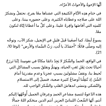
أيُّها الإخوةُ والأخواتُ الأعزّاء،
في ختامِ هذِه الأيّامِ الكثيفةِ التي عشناها معًا بفرح، نحتفلُ ونشكرُ
اللهَ على صلاحِه وعطاياه الكثيرة، وعلى حضورِه بيننا، وعلى
كلمتِه التي أفاضَها وافِرةً علينا، وعلى كلِّ ما أعطانا إيّاهُ لنكونَ
معًا.
يسوعُ أيضًا، كما أصغَينا قَبلَ قليلٍ في الإنجيل، شكرَ الآب، وتوجَّه
إليه وصلَّى قائلًا: "أَحمَدُكَ يا أَبَتِ، رَبَّ السَّماءِ والأَرض" (لوقا 10،
21).
في الواقع، الحمدُ والشّكرُ لا يَجِدُ دائمًا مكانًا في نفوسِنا. إنّنا نَرزَحُ
أحيانًا تحتَ ثِقَلِ تَعَبِ الحياة، ونهتمُّ ونقلقُ بسبب المشاكلِ التي
تُحيط بنا، ونقفُ مشلولينَ بسببِ عجزِنا وعدمِ مقدرتِنا أمامَ
الشّرّ، إذ تُثقِلُنا أوضاعٌ كثيرة صعبة، فنميلُ إلى الاستسلامِ
والتّشكي وننسَى اندهاشَ القلبِ والشّكرَ الواجبِ لله.
هذه الدّعوةُ لتنميةِ مشاعرِ الحمدِ وعِرفانِ الجميل أُوَجِّهُها إليكم
أنتم، أيّها الشّعبُ اللبنانيّ العزيز. أنتم الذين منحَكم اللهُ جمالًا