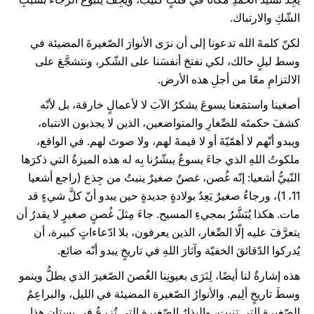
الشّكِ والارتباك.
لكنّ كلمةَ الله تدعونا إلى أن نرَى الأنوارَ الصّغيرةَ المضيئة في
وسط ليلٍ حالك، لكي نفتحَ أنفسَنا على الشّكر، ونتشجَّعَ على
الالتزامِ معًا من أجلِ هذه الأرض.
أصغينا واستمَعنا يسوعَ يشكرُ الآبَ لا لأعمالٍ خارقة، بل لأنّه
كشفَ حكمتَه للصِّغارِ والمتواضعين، الذين لا يجذبون الانتباه،
ويبدو أنّهم لا أهمّيّةَ أو لا قيمةَ لهم، ولا صوتَ لهم. في الواقع،
ملكوتُ اللهِ الذي جاءَ يسوعُ يبشّرُنا بِه له هذه الميزةُ التي ذكرَها
النّبيُّ أشعيا: إنّه غُصن، غصنٌ صغيرٌ ينبتُ من جِذع (راجع أشعيا
11، 1)، ورجاءٌ صغيرٌ يَعِدُ بولادةٍ جديدةٍ حين يبدو أنّ كلَّ شيءٍ قد
مات. هكذا يُبَشَّرُ بمجيءِ المسيح. جاءَ مِثلَ غُصنٍ صغيرٍ لا يقدرُ أن
يتعرَّفَ عليه إلّا الصِّغار، الذين يعرفون، بلا ادّعاءاتٍ كبيرة، أن
يُدركوا الدّقائقَ الخفيّة وآثارَ اللهِ في تاريخٍ يبدو أنّه ضائع.
هذه إشارةٌ لنا أيضًا، لِنَرَى بعيونِنا الغُصنَ الصّغيرَ الذي يطلُّ وينمو
وسطَ تاريخٍ ألِيم. والأنوارُ الصّغيرة المضيئة في الليل، والبراعِمُ
الصّغيرة التي تنبت، والبذارُ الصّغيرة التي تُزرعُ في بستانِ هذا