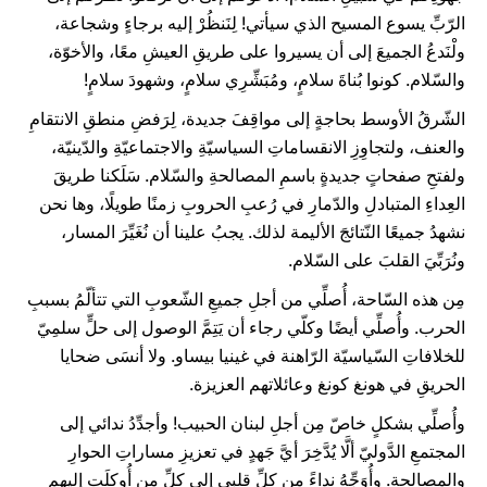
الرّبِّ يسوع المسيح الذي سيأتي! لِنَنظُرْ إليه برجاءٍ وشجاعة،
ولْنَدعُ الجميعَ إلى أن يسيروا على طريقِ العيشِ معًا، والأخوّة،
والسّلام. كونوا بُناةَ سلامٍ، ومُبَشِّرِي سلامٍ، وشهودَ سلامٍ!
الشّرقُ الأوسط بحاجةٍ إلى مواقِفَ جديدة، لِرَفضِ منطقِ الانتقامِ
والعنف، ولتجاوِزِ الانقساماتِ السياسيّةِ والاجتماعيّةِ والدّينيّة،
ولفتحِ صفحاتٍ جديدةٍ باسمِ المصالحةِ والسّلام. سَلَكنا طريقَ
العِداءِ المتبادلِ والدّمارِ في رُعبِ الحروبِ زمنًا طويلًا، وها نحن
نشهدُ جميعًا النّتائجَ الأليمة لذلك. يجبُ علينا أن نُغَيِّرَ المسار،
ونُرَبِّيَ القلبَ على السّلام.
مِن هذه السّاحة، أُصلِّي من أجلِ جميعِ الشّعوبِ التي تتألّمُ بسببِ
الحرب. وأُصلِّي أيضًا وكلّي رجاء أن يَتِمَّ الوصول إلى حلٍّ سلمِيّ
للخلافاتِ السّياسيّة الرّاهنة في غينيا بيساو. ولا أنسَى ضحايا
الحريقِ في هونغ كونغ وعائلاتهم العزيزة.
وأُصلِّي بشكلٍ خاصّ مِن أجلِ لبنان الحبيب! وأجدِّدُ ندائي إلى
المجتمعِ الدَّوليّ ألَّا يُدَّخِرَ أيَّ جَهدٍ في تعزيزِ مساراتِ الحوارِ
والمصالحة. وأُوَجِّهُ نداءً مِن كلِّ قلبي إلى كلِّ من أُوكِلَت إليهم