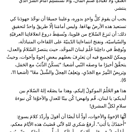
العنفِ ولا لعبادةِ صَنَمِ المال، وألّا نَستَسلِمَ أمامَ الشّرِّ الذي
ينتشر.
يجب أن يقومَ كلُّ واحدٍ بدورِه، وعلينا جميعًا أن نوحِّدَ جهودَنا كي
تستعيدَ هذه الأرضُ بهاءَها. وليس أمامَنا إلّا طريقٌ واحدٌ لتحقيقِ
ذلك: أن نَنزِعَ السّلاحَ من قلوبِنا، ونُسقِطَ دروعَ انغلاقاتِنا العرقيّةِ
والسّياسيّة، ونفتحَ انتماءاتِنا الدّينيّةَ على اللقاءاتِ المتبادَلَة،
ونُوقِظَ في داخِلِنا حُلْمَ لبنانَ الموحَّد، حيث ينتصرُ السّلامُ والعدل،
ويمكنُ للجميعِ فيه أن يَعتَرِفَ بعضُهم ببعضٍ إخوةً وأخوات، وحيثُ
يتحقَّقُ أخيرًا ما وصفَه النّبي أشعيا: "يَسكُنُ الذِّئبُ مع الحَمَل،
ويَربِضُ النَّمِرُ مع الجَدْيِ، ويَعلِفُ العِجلُ والشِّبلُ معًا" (أشعيا 11،
6).
هذا هو الحُلْمُ الموكولُ إليكم، وهذا ما يضَعُه إلهُ السّلامِ بين
أيديكم: يا لبنان، قُم وانهض! كُن بيتًا للعدلِ والأخوَّة! كُن نبوءةَ
سلامٍ لكلِّ المشرق!
أيُّها الإخوةُ والأخوات، أودُّ أنا أيضًا أن أقولَ وأردِّدَ كلامَ يسوع:
"أَحمَدُكَ يا أَبَتِ". أرفعُ شكري للهِ لأنّي قَضَيتُ هذه الأيّامَ معكم،
وأنا أحملُ في قلبي آلامَكم وآمالَكم. أصلِّي من أجلِكم، حتّى يُنيرَ