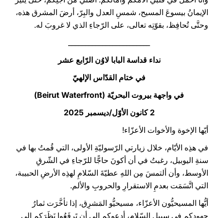
الإيمانُ بيسوعَ المسيح، شمسِ العدل والبِرّ، أرضَ المشرق هذه،
وحتَّى تُحافِظ، بقوّتِه تعالى، على الرّجاءِ الذي لا غروبَ له.
________________________
نداء قداسة البابا لاوُن الرّابع عشر
في ختام القدّاس الإلهيّ
في واجهة بيروت البحريّة (Beirut Waterfront)
2 كانون الأوّل/ديسمبر 2025
أيّها الإخوة والأخوات الأعزّاء!
في هذِه الأيّام، خلال زيارتي الرّسوليّةِ الأولى، التي قُمتُ بها في
سنةِ اليوبيل، رغبتُ في أن أكونَ حاجًّا للرّجاءِ في الشّرقِ
الأوسط، وأن ألتمسَ مِن اللهِ عطيّةَ السّلامِ لهذِه الأرضِ الحبيبة،
التي اتَّسَمَت بعدمِ الاستقرارِ والحروبِ والألم.
أيُّها المسيحيُّون الأعزّاء، مسيحيُّو المَشرِق، إذا تأخَّرَت ثمارُ
جهودِكم في سبيلِ السّلام، أدعوكم إلى أن تَرفَعُوا نَظَرَكم إلى