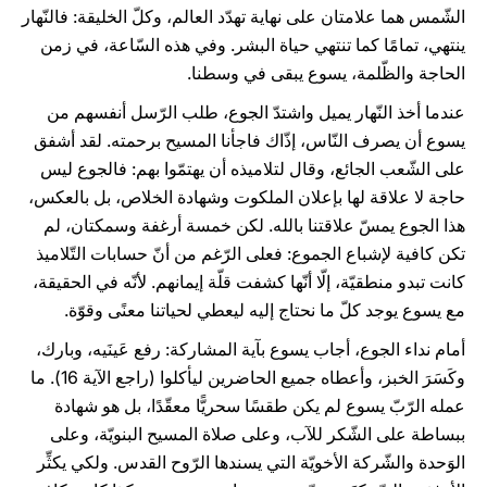
الشّمس هما علامتان على نهاية تهدّد العالم، وكلّ الخليقة: فالنّهار
ينتهي، تمامًا كما تنتهي حياة البشر. وفي هذه السّاعة، في زمن
الحاجة والظّلمة، يسوع يبقى في وسطنا.
عندما أخذ النّهار يميل واشتدّ الجوع، طلب الرّسل أنفسهم من
يسوع أن يصرف النّاس، إذّاك فاجأنا المسيح برحمته. لقد أشفق
على الشّعب الجائع، وقال لتلاميذه أن يهتمّوا بهم: فالجوع ليس
حاجة لا علاقة لها بإعلان الملكوت وشهادة الخلاص، بل بالعكس،
هذا الجوع يمسّ علاقتنا بالله. لكن خمسة أرغفة وسمكتان، لم
تكن كافية لإشباع الجموع: فعلى الرّغم من أنّ حسابات التّلاميذ
كانت تبدو منطقيّة، إلّا أنّها كشفت قلّة إيمانهم. لأنّه في الحقيقة،
مع يسوع يوجد كلّ ما نحتاج إليه ليعطي لحياتنا معنًى وقوّة.
أمام نداء الجوع، أجاب يسوع بآية المشاركة: رفع عَينَيه، وبارك،
وكَسَرَ الخبز، وأعطاه جميع الحاضرين ليأكلوا (راجع الآية 16). ما
عمله الرّبّ يسوع لم يكن طقسًا سحريًّا معقّدًا، بل هو شهادة
ببساطة على الشّكر للآب، وعلى صلاة المسيح البنويّة، وعلى
الوَحدة والشّركة الأخويّة التي يسندها الرّوح القدس. ولكي يكثِّر