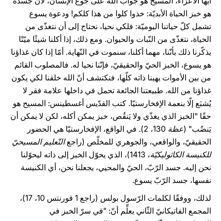
أيّها الأعزّاء، المسيح هو جواب الله على جوع الإنسان، لأنّ جسده
هو خبز الحياة الأبديّة: خذوا كلوا من هذا كلكم! ودعوة يسوع
تشمل كلّ حياتنا اليوميّة: فلكي نحيا، نحتاج إلى أن نتغذّى من
الحياة، نتغذّى من النّبات والحيوان. ومع ذلك، إذا أكلنا شيئًا ميّتًا
يذكّرنا ذلك بأنّنا، مهما أكلنا، سنموت في النّهاية. أمّا إذا كان غذاؤنا
هو يسوع، الخبز الحيّ والحقيقيّ، فإنّنا نحيا له. فالمصلوب القائم
من بين الأموات يهبنا ذاته كلّها، فنكتشف أنّ الله خلقنا لكي يكون
غذاؤنا من الله. طبيعتنا الجائعة تحمل في داخلها علامة فقر لا
يُشبَع إلّا بنعمة الإفخارستيّا. كتب القدّيس أغسطينس: المسيح هو
حقًا "الخبز الذي يغذّي ولا يَنقُص، خبز يمكن أكله، لكن لا يمكن أن
يَنضُب" (
عظة
130، 2). في الواقع، الإفخارستيّا هي الحضور
الحقيقيّ، والواقعي، والجوهري للمخلّص (راجع
التّعليم المسيحيّ
للكنيسة الكاثوليكيّة
، 1413)، الذي يحوّل الخبز إلى ذاته ليحوّلنا
نحن إليه. جسد الرّبّ، الحيّ والمحيي، يجعلنا نحن، أي الكنيسة
نفسها، جسد الرّبّ يسوع.
لذلك، ووفقًا لكلمات الرّسول بولس (راجع 1 قورنتس 10، 17)،
المجمع الفاتيكانيّ الثّاني يعلِّم أنّ: "في سرّ الخبز في