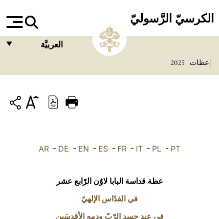
الكرسيّ الرَّسوليّ
العربيَّة
عظات
2025
FRANÇAIS
ENGLISH
ITALIANO
PORTUGUÊS
ESPAÑOL
AR
-
DE
-
EN
-
ES
-
FR
-
IT
-
PL
-
PT
DEUTSCH
POLSKI
عظة قداسة البابا لاوُن الرّابع عشر
العربيّة
في القدّاس الإلهيّ
في عيد جسد الرّبّ ودمه الأقدسَين
中文