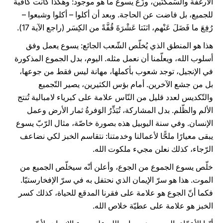
الأرغفة والسّمكتَين، وزّع يسوع ما هو موجود: وهكذا كانت كافية
للجميع، بل فاضت عن الحاجة. وبعد أن أكلوا – أكلوا وشبعوا –
رُفِعَ ما فَضَلَ عَنْهم، اثنَتا عَشْرَةَ قُفَّةً من الكِسَر (راجع الآية 17).
هذا هو المنطق الذي يُخلّص الشّعب الجائع: يسوع يعمل وفق
أسلوب الله، ويعلّمنا أن نعمل مثله. اليوم، بدل الجموع المذكورة
في الإنجيل، توجد شعوب بأكملها، مهانة ليس فقط من جوعها،
بل من جشع الآخرين. أمام بؤس الكثيرين، يصير التّجميع
والتّكديس لعدد قليل من النّاس علامة على كبرياء لامبالية تُنتج
الألم والظّلم. بدل المشاركة، تُبَذِّرُ الوَفرةُ ثمار الأرض وعمل
الإنسان. وفي سنة اليوبيل هذه بصورة خاصّة، مثال الرّبّ يسوع
يبقى معيارًا ملحًّا لأعمالنا وخدمتنا: نتقاسم الخبز لكي نضاعف
الرّجاء، كذلك نعلن مجيء ملكوت الله.
خلّص يسوع الجموع من الجوع، وأعلن أنّه سيخلّص الجميع من
الموت. هذا هو سرّ الإيمان الذي نحتفل به في سرّ الإفخارستيّا.
فكما أنّ الجوع هو علامة على فقرنا المدقع للحياة، كذلك كسر
الخبز هو علامة على عطيّة خلاص الله.