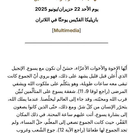
يوم الأحد 22 حزيران/يونيو 2025
LATINE
بازيليكا القدّيس يوحنّا في اللاتران
]
Multimedia
[
________________________________________
أيّها الإخوة والأخوات الأعزّاء، حسَنٌ أن نكون مع يسوع. الإنجيل
الذي أُعلن قبل قليل يشهد على ذلك، فهو يروي أنّ الجموع كانت
تبقى معه ساعات طويلة، وهو يتكلّم على ملكوت الله ويشفي
المرضى (راجع لوقا 9، 11). شفقة يسوع على المتألّمين تُبيِّن
قرب الله ومحبّته، وقد جاء إلى العالم ليخلّصنا. عندما يملك الله،
يتحرّر الإنسان من كلّ شرّ. ومع ذلك، حتّى الذين كانوا يصغون
إلى بشارة يسوع، أتت عليهم ساعة المحنة. في ذلك المكان
القَفْر، حيث كانت الجموع تصغي إلى المعلّم، حلّ المساء، ولم
تجد الجموع لها طعامًا (راجع الآية 12). جوع الشّعب وغروب