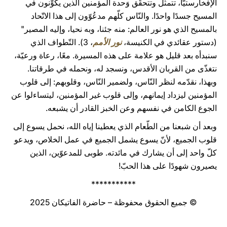
الإفخارستيّا، تتمثّل وتتحقّق وَحدة المؤمنين الذين يكوِّنون في
المسيح جسدًا واحدًا. والنّاس كلّهم مدعُوّون إلى هذا الاتّحاد
بالمسيح الذي هو نور العالم: منه جئنا، وبه نحيا، وإليه المصير"
(دستور عقائدي في الكنيسة،
نور الأمم
، 3). التّطواف الذي
سنبدأه بعد قليل هو علامة على هذه المسيرة. معًا، رعاة ورعيّة،
نتغذّى من القربان الأقدس، ونسجد له، ونحمله في طرقاتنا.
وبهذا، نقدّمه لنظر النّاس، ولضمير النّاس، وقلوبهم: إلى قلوب
المؤمنين ليزداد إيمانهم، وإلى قلوب غير المؤمنين، ليتساءلوا عن
الجوع الكامن في نفسهم وعن الخبز القادر أن يشبعه.
وبعد أن شبعنا من الطّعام الذي يعطينا إياه الله، نحمل يسوع إلى
قلوب الجميع، لأنّ يسوع يشمل الجميع في عمل الخلاص، ويدعو
كلّ واحد إلى أن يشارك في مائدته. طوبى للمدعوّين، الذين
يصيرون شهودًا على هذا الحبّ!
***********
© جميع الحقوق محفوظة – حاضرة الفاتيكان 2025