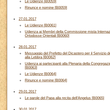
Le Udienze [B0059]
Rinunce e nomine [B0059]
27.01.2017
Le Udienze [B0061]
Udienza ai Membri della Commissione mista Internazion
Ortodosse Orientali [B0060]
28.01.2017
Messaggio del Prefetto del Dicastero per il Servizio 
alla Lebbra [B0062]
Udienza ai partecipanti alla Plenaria della Congregazion
[B0063]
Le Udienze [B0064]
Rinunce e nomine [B0064]
29.01.2017
Le parole del Papa alla recita dell’Angelus [B0065]
30.01.2017