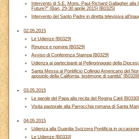
Intervento di S.E. Mons. Paul Richard Gallagher alla 
Future?” (Bari, 29-30 aprile 2015) [B0325]
Intervento del Santo Padre in diretta televisiva all’i
02.05.2015
Le Udienze [B0329]
Rinunce e nomine [B0329]
Avviso di Conferenza Stampa [B0329]
Udienza ai partecipanti al Pellegrinaggio della Diocesi
Santa Messa al Pontificio Collegio Americano del Nord
apostolo della California, testimone di santità” [B0328]
03.05.2015
Le parole del Papa alla recita del Regina Cæli [B0330
Visita pastorale alla Parrocchia romana di Santa Mar
04.05.2015
Udienza alla Guardia Svizzera Pontificia in occasion
Le Udienze [B0333]