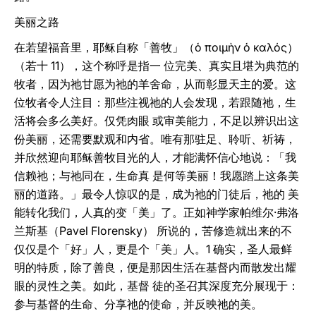
美丽之路
在若望福音里，耶稣自称「善牧」（ὁ ποιμὴν ὁ καλός）
（若十 11），这个称呼是指一 位完美、真实且堪为典范的
牧者，因为祂甘愿为祂的羊舍命，从而彰显天主的爱。这
位牧者令人注目：那些注视祂的人会发现，若跟随祂，生
活将会多么美好。仅凭肉眼 或审美能力，不足以辨识出这
份美丽，还需要默观和内省。唯有那驻足、聆听、祈祷，
并欣然迎向耶稣善牧目光的人，才能满怀信心地说：「我
信赖祂；与祂同在，生命真 是何等美丽！我愿踏上这条美
丽的道路。」最令人惊叹的是，成为祂的门徒后，祂的 美
能转化我们，人真的变「美」了。正如神学家帕维尔‧弗洛
兰斯基（Pavel Florensky） 所说的，苦修造就出来的不
仅仅是个「好」人，更是个「美」人。1 确实，圣人最鲜
明的特质，除了善良，便是那因生活在基督内而散发出耀
眼的灵性之美。如此，基督 徒的圣召其深度充分展现于：
参与基督的生命、分享祂的使命，并反映祂的美。