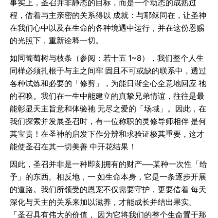
事实上，圣召并非静态的目标，而是一个动态的成熟过
程，借着与主亲密的关系得以 成就：与耶稣同在，让圣神
在我们心中以及在生命的各种境遇中运行，并在这份恩赐
的光照下，重新诠释一切。
如同葡萄树与枝条（参阅：若十五 1~8），我们整个人生
同样必须扎根于与主之间牢 固且不可或缺的联系中，透过
各种试炼和必要的「修剪」，为能日渐全心全意地回应 祂
的召唤。我们在一生中能建立的真挚兄弟情谊，往往是最
能彰显天主旨意和体验祂 无尽之爱的「场域」。因此，在
我们探索并发展圣召时，有一位称职的灵修导师相伴 是何
其宝贵！在圣神的启发下作分辨和求验证极其重要，这才
能使圣召在其一切美善 中开花结果！
因此，圣召并非是一种即刻拥有的财产──某种一次性「给
予」的东西。相反地，一 如生命本身，它是一条逐步开展
的道路。我们所领受的恩宠不仅需要守护，更要借着 每天
深化与天主的关系来加以滋养，才能成长并结出果实。
「圣召具有伟大的价值， 因为它将我们的整个生命置于那