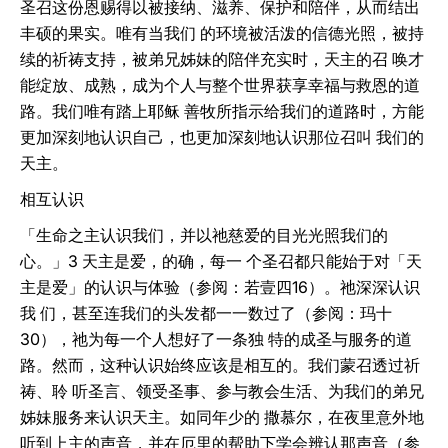
圣召这份恩赐得以被接纳、滋养、保护和陪伴，从而结出
丰硕的果实。唯有当我们 的环境被活泼的信德光照，被持
续的祈祷支持，被弟兄姊妹的陪伴充实时，天主的召 唤才
能绽放、成熟，成为个人与整个世界获享幸福与救恩的道
路。我们唯有踏上耶稣 善牧所指示给我们的道路时，方能
更加深刻地认识自己，也更加深刻地认识那位召叫 我们的
天主。
相互认识
「生命之主认识我们，并以祂慈爱的目光光照我们的
心。」3 天主是爱，的确，每一 个圣召都只能始于对「天
主是爱」的认识与体验（参阅：若壹四16）。祂深深认识
我 们，甚至连我们的头发都一一数过了（参阅：玛十
30），祂为每一个人想好了一条独 特的成圣与服务的道
路。然而，这种认识始终应该是相互的。我们蒙召透过祈
祷、聆 听圣言、领受圣事、参与教会生活、为我们的弟兄
姊妹服务来认识天主。如同年少的 撒慕尔，在夜里意外地
听到上主的声音，并在厄里的帮助下学会辨认那声音（参