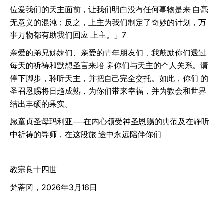
位爱我们的天主面前，让我们明白没有任何事物是来 自毫
无意义的混沌；反之，上主为我们制定了奇妙的计划，万
事万物都有助我们回应 上主。」7
亲爱的弟兄姊妹们、亲爱的青年朋友们，我鼓励你们透过
每天的祈祷和默想圣言来培 养你们与天主的个人关系。请
停下脚步，聆听天主，并把自己完全交托。如此，你们 的
圣召恩赐将日趋成熟，为你们带来幸福，并为教会和世界
结出丰硕的果实。
愿童贞圣母玛利亚──在内心领受神圣恩赐的典范及在静听
中祈祷的导师，在这段旅 途中永远陪伴你们！
教宗良十四世
梵蒂冈，2026年3月16日