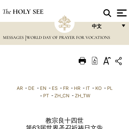
The
HOLY SEE
中文
MESSAGES
WORLD DAY OF PRAYER FOR VOCATIONS
FRANÇAIS
ENGLISH
ITALIANO
PORTUGUÊS
ESPAÑOL
AR
-
DE
-
EN
-
ES
-
FR
-
HR
-
IT
-
KO
-
PL
DEUTSCH
-
PT
-
ZH_CN
-
ZH_TW
POLSKI
العربيّة
教宗良十四世
第63届世界圣召祈祷日文告
中文