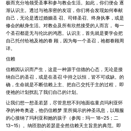
极而充分地领受圣事和参与教会生活。如此，你们便会 逐
渐认识主。透过与祂亲密的友谊，你们将会发现如何奉献
自己，无论是透过婚姻圣 召、司铎圣召、终身执事，或是
修会的献身生活。对教会及所有欣然接受的人而言， 每一
个圣召都是无与伦比的鸿恩。认识主，首先就是要学会把
自己托付给祂及祂的眷 顾，因为每一个圣召，祂都眷顾周
详。
信赖
信赖因认识而产生，这是一种源于信德的心态，无论是接
纳自己的圣召，或是在圣召 中持之以恒，皆不可或缺。的
确，生命就是不断信赖上主、把自己交托于主的过程， 即
使祂的计划扰乱了我们自己的计划。
让我们想一想圣若瑟，尽管意想不到地面临童贞玛利亚怀
孕的神奇奥迹，他仍信赖梦 里所揭示的神圣讯息，以顺服
的心接纳了玛利亚和她的孩子（参阅：玛一 18~25；二
13~15）。纳匝肋的若瑟是全然信赖天主旨意的典范。即