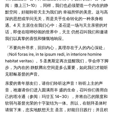
阅： 撒上三1~10），同样，我们也必须塑造一个内在的静
默空间，好能聆听天主为我们的 幸福所怀的美意。这与高
深的思想或学问无关，而是关乎生命转化的一种亲身相
遇。4 天 主居住在我们心中：圣召是一场与天主亲密的对
话，即使在喧哗吵闹的世界中，天主 仍然召叫我们和邀请
我们以真挚的喜悦和慷慨地响应。
「不要向外寻求，回归内心，真理存在于人的内心深处」
（Noli foras ire, in te ipsum redi, in interiore homine
habitat veritas）。5 圣奥斯定再次提醒我们，学会停下脚
步，为内在的 静默腾出空间是多么重要，如此我们才能听
见耶稣基督的声音。
亲爱的青年朋友们，请你们聆听这声音！聆听上主的声
音，祂邀请你们进入圆满而丰 盛的生命，召叫你们善用自
己的塔冷通（参阅：玛廿五 14~30），并将自己的限度和
软弱与基督光荣的十字架结为一体。所以，在朝拜圣体时
请留下来，忠实地默想天主 圣言，好能日日践行；并且积