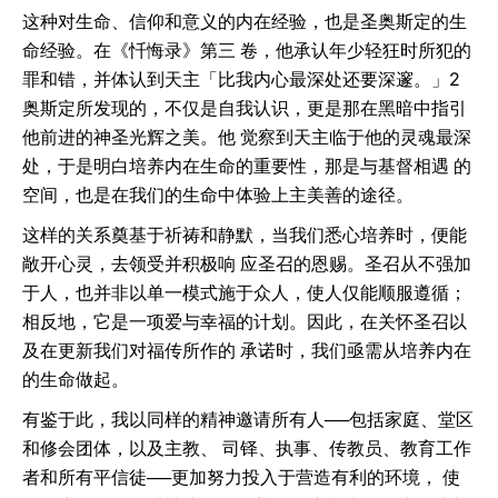
这种对生命、信仰和意义的内在经验，也是圣奥斯定的生
命经验。在《忏悔录》第三 卷，他承认年少轻狂时所犯的
罪和错，并体认到天主「比我内心最深处还要深邃。」2
奥斯定所发现的，不仅是自我认识，更是那在黑暗中指引
他前进的神圣光辉之美。他 觉察到天主临于他的灵魂最深
处，于是明白培养内在生命的重要性，那是与基督相遇 的
空间，也是在我们的生命中体验上主美善的途径。
这样的关系奠基于祈祷和静默，当我们悉心培养时，便能
敞开心灵，去领受并积极响 应圣召的恩赐。圣召从不强加
于人，也并非以单一模式施于众人，使人仅能顺服遵循；
相反地，它是一项爱与幸福的计划。因此，在关怀圣召以
及在更新我们对福传所作的 承诺时，我们亟需从培养内在
的生命做起。
有鉴于此，我以同样的精神邀请所有人──包括家庭、堂区
和修会团体，以及主教、 司铎、执事、传教员、教育工作
者和所有平信徒──更加努力投入于营造有利的环境， 使