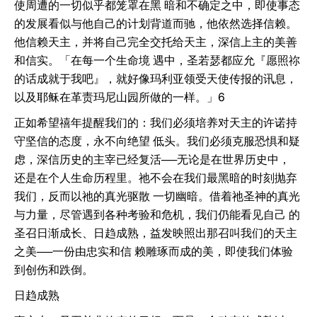
使周遭的一切似乎都笼罩在黑 暗和不确定之中，即使事态
的发展看似与他自己的计划背道而驰，他依然选择信赖。
他信赖天主，并将自己完全交托给天主，深信上主的美善
和信实。「在每一个生命境 遇中，圣若瑟都应允『愿照祢
的话成就于我吧』，就好像玛利亚领受天使传报的讯息，
以及耶稣在革责玛尼山园所做的一样。」6
正如希望禧年提醒我们的：我们必须培养对天主的许诺持
守坚信的态度，永不向绝望 低头。我们必须克服恐惧和疑
虑，深信历史的主宰已经复活──无论是在世界历史中，
还是在个人生命历程里。祂不会在我们最黑暗的时刻抛弃
我们，反而以祂的真光驱散 一切幽暗。借着祂圣神的真光
与力量，尽管遇到各种考验和危机，我们仍能看见自己 的
圣召日渐成长、日趋成熟，益发映照出那召叫我们的天主
之美──一份由忠实和信 赖雕琢而成的美，即使我们体验
到创伤和跌倒。
日趋成熟