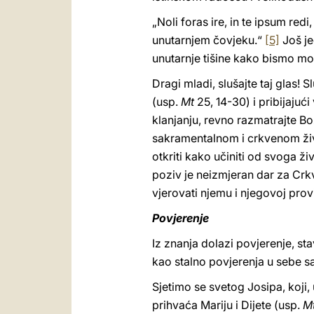
„Noli foras ire, in te ipsum redi
unutarnjem čovjeku.“
[5]
Još je
unutarnje tišine kako bismo mogl
Dragi mladi, slušajte taj glas! 
(usp.
Mt
25, 14-30) i pribijajući
klanjanju, revno razmatrajte Bož
sakramentalnom i crkvenom život
otkriti kako učiniti od svoga ž
poziv je neizmjeran dar za Crkv
vjerovati njemu i njegovoj prov
Povjerenje
Iz znanja dolazi povjerenje, stav
kao stalno povjerenja u sebe s
Sjetimo se svetog Josipa, koji,
prihvaća Mariju i Dijete (usp.
M