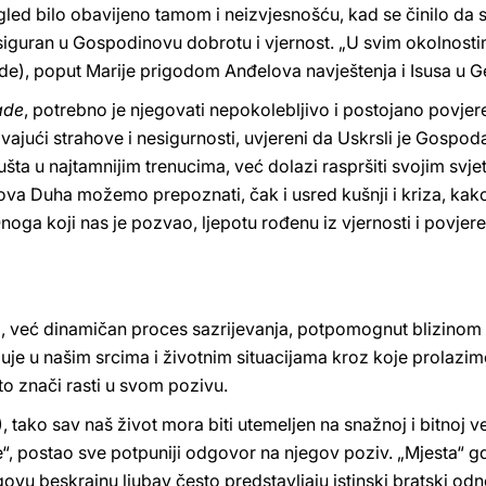
gled bilo obavijeno tamom i neizvjesnošću, kad se činilo da s
 siguran u Gospodinovu dobrotu i vjernost. „U svim okolnost
e), poput Marije prigodom Anđelova navještenja i Isusa u 
ade
, potrebno je njegovati nepokolebljivo i postojano povjer
vajući strahove i nesigurnosti, uvjereni da Uskrsli je Gospoda
pušta u najtamnijim trenucima, već dolazi raspršiti svojim svj
egova Duha možemo prepoznati, čak i usred kušnji i kriza, kak
noga koji nas je pozvao, ljepotu rođenu iz vjernosti i povjer
ilj, već dinamičan proces sazrijevanja, potpomognut blizinom
uje u našim srcima i životnim situacijama kroz koje prolazim
 to znači rasti u svom pozivu.
8), tako sav naš život mora biti utemeljen na snažnoj i bitnoj
“, postao sve potpuniji odgovor na njegov poziv. „Mjesta“ gdj
egovu beskrajnu ljubav često predstavljaju istinski bratski o