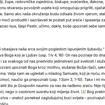
i, župe, redovničke zajednice, biskupe, svećenike, đakone, vj
onu stvaranju povoljnih uvjeta koji omogućuju prigrliti, ojačati, š
. Samo ako naša okruženja budu odisala živom vjerom, sta
moći probuditi i sazrijevati te postati put sreće i spasenja za
ao Isus, lijepi Pastir, učimo, dakle, bolje upoznati sebe sam
i obasjava naša srca svojim pogledom ispunjenim ljubavlju.
stva Boga koji je Ljubav (usp.
1 Iv
4, 16): On nas poznaje do dna 
 i za svakoga od nas predvidio jedinstveni put svetosti i slu
zvani upoznati Boga kroz molitvu, slušanje Božje riječi, sak
rama. Valja nam se ugledati u mladog Samuela, koji je noću,
pomoć, naučio ga prepoznati (usp.
1 Sam
3, 1-10). Tako i mi 
atili što je Gospodin naumio za nas da nađemo sreću. Nije rij
teći, nego o osobnom susretu koji mijenja život.
[4]
Bog prebiv
 poziva – unatoč ponekad zaglušujućoj buci svijeta – pozivaju
ošću.