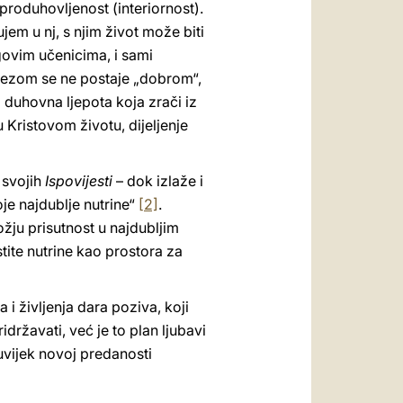
i produhovljenost (interiornost).
em u nj, s njim život može biti
egovim učenicima, i sami
skezom se ne postaje „dobrom“,
a duhovna ljepota koja zrači iz
u Kristovom životu, dijeljenje
j svojih
Ispovijesti
– dok izlaže i
oje najdublje nutrine“
[2]
.
ožju prisutnost u najdubljim
tite nutrine kao prostora za
 i življenja dara poziva, koji
državati, već je to plan ljubavi
i uvijek novoj predanosti