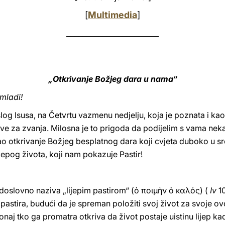
[
Multimedia
]
_______________________
„Otkrivanje Božjeg dara u nama“
 mladi!
og Isusa, na Četvrtu vazmenu nedjelju, koja je poznata i kao
itve za zvanja. Milosna je to prigoda da podijelim s vama nek
o otkrivanje Božjeg besplatnog dara koji cvjeta duboko u s
ijepog života, koji nam pokazuje Pastir!
doslovno naziva „lijepim pastirom“ (ὁ ποιμὴν ὁ καλός) (
Iv
10
pastira, budući da je spreman položiti svoj život za svoje ovc
: onaj tko ga promatra otkriva da život postaje uistinu lijep ka