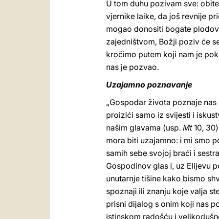
U tom duhu pozivam sve: obitelj
vjernike laike, da još revnije pri
mogao donositi bogate plodove
zajedništvom, Božji poziv će se 
kročimo putem koji nam je pokaz
nas je pozvao.
Uzajamno poznavanje
„Gospodar života poznaje nas 
proizići samo iz svijesti i isku
našim glavama (usp.
Mt
10, 30)
mora biti uzajamno: i mi smo po
samih sebe svojoj braći i sest
Gospodinov glas i, uz Elijevu 
unutarnje tišine kako bismo shv
spoznaji ili znanju koje valja s
prisni dijalog s onim koji nas
istinskom radošću i velikodušn