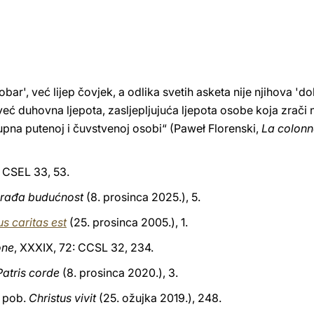
ar', već lijep čovjek, a odlika svetih asketa nije njihova 'do
, već duhovna ljepota, zasljepljujuća ljepota osobe koja zrači
upna putenoj i čuvstvenoj osobi“ (Paweł Florenski,
La colonn
11: CSEL 33, 53.
a rađa budućnost
(8. prosinca 2025.), 5.
s caritas est
(25. prosinca 2005.), 1.
one
, XXXIX, 72: CCSL 32, 234.
Patris corde
(8. prosinca 2020.), 3.
. pob.
Christus vivit
(25. ožujka 2019.), 248.