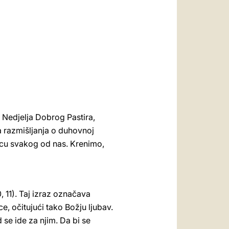
العربيّة
中文
LATINE
 Nedjelja Dobrog Pastira,
a razmišljanja o duhovnoj
rcu svakog od nas. Krenimo,
, 11). Taj izraz označava
e, očitujući tako Božju ljubav.
d se ide za njim. Da bi se