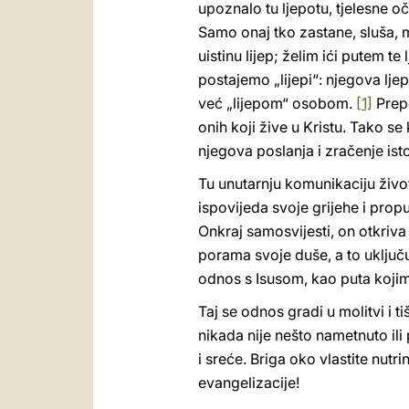
upoznalo tu ljepotu, tjelesne oči
Samo onaj tko zastane, sluša, m
uistinu lijep; želim ići putem 
postajemo „lijepi“: njegova lj
već „lijepom“ osobom.
[1]
Prepo
onih koji žive u Kristu. Tako se
njegova poslanja i zračenje is
Tu unutarnju komunikaciju života,
ispovijeda svoje grijehe i prop
Onkraj samosvijesti, on otkriva
porama svoje duše, a to uključu
odnos s Isusom, kao puta kojim 
Taj se odnos gradi u molitvi i t
nikada nije nešto nametnuto ili
i sreće. Briga oko vlastite nutr
evangelizacije!