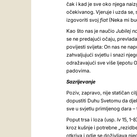
čak i kad je sve oko njega naiz
očekivanog. Vjeruje i uzda se,
izgovoriti svoj
fiat
(Neka mi bud
Kao što nas je naučio
Jubilej n
se ne predajući očaju, prevlada
povijesti svijeta: On nas ne na
zahvaljujući svjetlu i snazi nj
odražavajući sve više ljepotu O
padovima.
Sazrijevanje
Poziv, zapravo, nije statičan c
dopustiti Duhu Svetomu da djel
sve u svjetlu primljenog dara –
Poput trsa i loza (usp.
Iv
15, 1-
kroz kušnje i potrebne „rezidbe
otkriva i gdje se doživljava nj