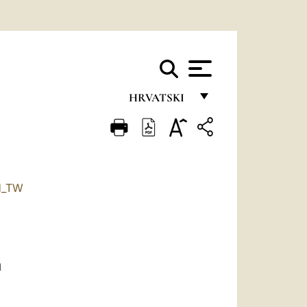
HRVATSKI
FRANÇAIS
ENGLISH
ITALIANO
H_TW
PORTUGUÊS
ESPAÑOL
DEUTSCH
a
POLSKI