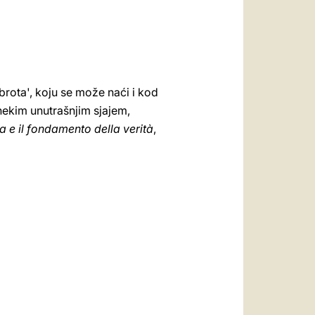
brota', koju se može naći i kod
 nekim unutrašnjim sjajem,
a e il fondamento della verità
,