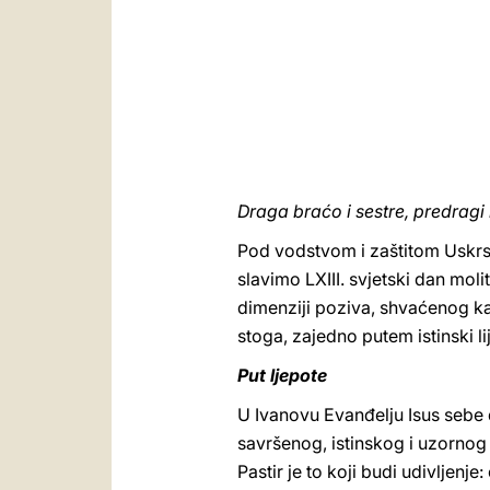
Draga braćo i sestre, predragi
Pod vodstvom i zaštitom Uskrsl
slavimo LXIII. svjetski dan mol
dimenziji poziva, shvaćenog ka
stoga, zajedno putem istinski l
Put ljepote
U Ivanovu Evanđelju Isus sebe 
savršenog, istinskog i uzornog 
Pastir je to koji budi udivljenje