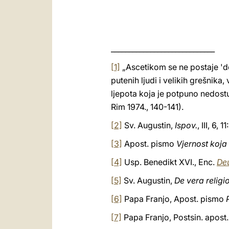
_____________________________
[1]
„Ascetikom se ne postaje 'dob
putenih ljudi i velikih grešnika
ljepota koja je potpuno nedost
Rim 1974., 140-141).
[2]
Sv. Augustin,
Ispov.
, III, 6, 
[3]
Apost. pismo
Vjernost koj
[4]
Usp. Benedikt XVI., Enc.
Deu
[5]
Sv. Augustin,
De vera religi
[6]
Papa Franjo, Apost. pismo
[7]
Papa Franjo, Postsin. apost