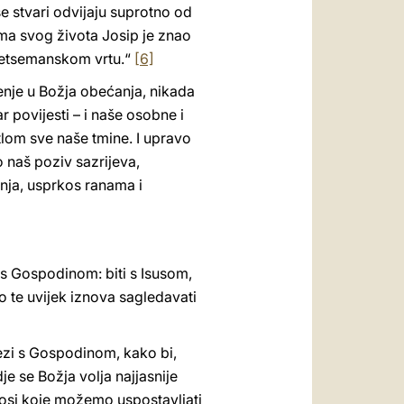
e stvari odvijaju suprotno od
ima svog života Josip je znao
Getsemanskom vrtu.“
[6]
enje u Božja obećanja, nikada
r povijesti – i naše osobne i
etlom sve naše tmine. I upravo
o naš poziv sazrijeva,
enja, usprkos ranama i
 s Gospodinom: biti s Isusom,
o te uvijek iznova sagledavati
 vezi s Gospodinom, kako bi,
e se Božja volja najjasnije
dnosi koje možemo uspostavljati