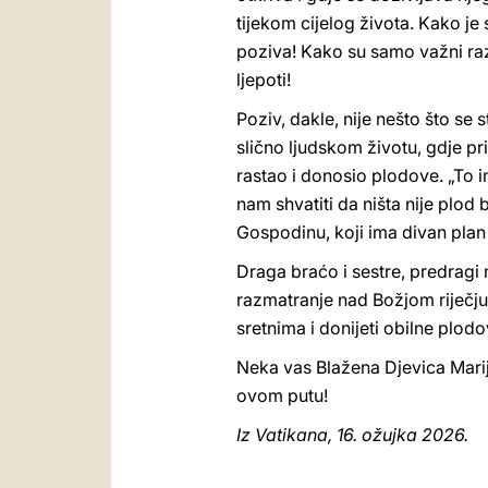
tijekom cijelog života. Kako j
poziva! Kako su samo važni razl
ljepoti!
Poziv, dakle, nije nešto što se 
slično ljudskom životu, gdje p
rastao i donosio plodove. „To i
nam shvatiti da ništa nije plo
Gospodinu, koji ima divan plan
Draga braćo i sestre, predrag
razmatranje nad Božjom riječju. 
sretnima i donijeti obilne plodov
Neka vas Blažena Djevica Marija
ovom putu!
Iz Vatikana, 16. ožujka 2026.