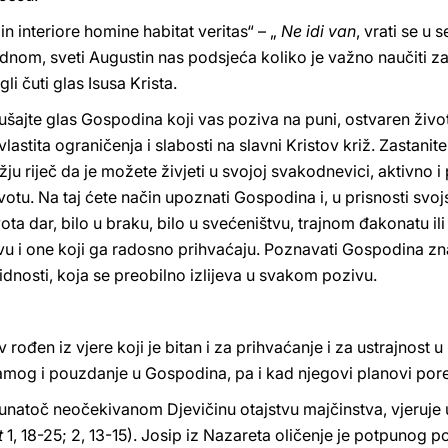
, in interiore homine habitat veritas“ – „
Ne idi van
, vrati se u 
dnom, sveti Augustin nas podsjeća koliko je važno naučiti zast
i čuti glas Isusa Krista.
Slušajte glas Gospodina koji vas poziva na puni, ostvaren život
 vlastita ograničenja i slabosti na slavni Kristov križ. Zastanit
ju riječ da je možete živjeti u svojoj svakodnevici, aktivno i
u. Na taj ćete način upoznati Gospodina i, u prisnosti svojst
ivota dar, bilo u braku, bilo u svećeništvu, trajnom đakonatu 
u i one koji ga radosno prihvaćaju. Poznavati Gospodina znač
idnosti, koja se preobilno izlijeva u svakom pozivu.
 rođen iz vjere koji je bitan i za prihvaćanje i za ustrajnost u
amog i pouzdanje u Gospodina, pa i kad njegovi planovi por
 unatoč neočekivanom Djevičinu otajstvu majčinstva, vjeruje 
t
1, 18-25; 2, 13-15). Josip iz Nazareta oličenje je potpunog po