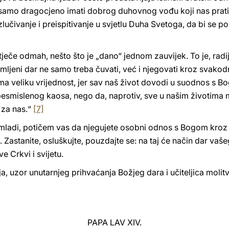
e samo dragocjeno imati dobrog duhovnog vođu koji nas prati 
učivanje i preispitivanje u svjetlu Duha Svetoga, da bi se po
stječe odmah, nešto što je „dano“ jednom zauvijek. To je, radij
rimljeni dar ne samo treba čuvati, već i njegovati kroz svak
ma veliku vrijednost, jer sav naš život dovodi u suodnos s B
d besmislenog kaosa, nego da, naprotiv, sve u našim životim
 za nas.“
[7]
i mladi, potičem vas da njegujete osobni odnos s Bogom kroz
Zastanite, osluškujte, pouzdajte se: na taj će način dar vašeg
e Crkvi i svijetu.
, uzor unutarnjeg prihvaćanja Božjeg dara i učiteljica molitv
PAPA LAV XIV.