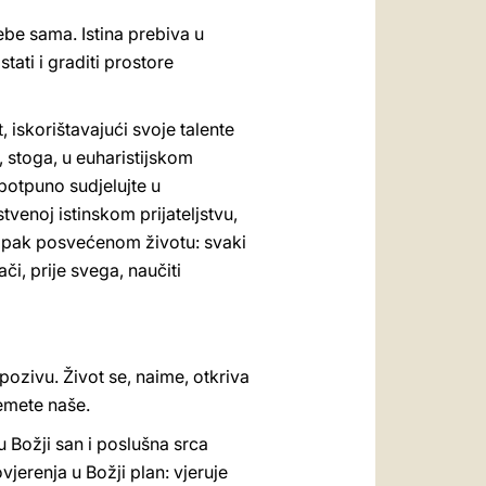
sebe sama. Istina prebiva u
ati i graditi prostore
, iskorištavajući svoje talente
e, stoga, u euharistijskom
 potpuno sudjelujte u
venoj istinskom prijateljstvu,
ili pak posvećenom životu: svaki
i, prije svega, naučiti
 pozivu. Život se, naime, otkriva
emete naše.
u Božji san i poslušna srca
vjerenja u Božji plan: vjeruje