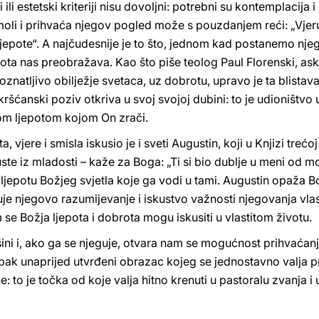
 ili estetski kriteriji nisu dovoljni: potrebni su kontemplacija 
oli i prihvaća njegov pogled može s pouzdanjem reći: „Vjeruj
te ljepote“. A najčudesnije je to što, jednom kad postanemo nj
epota nas preobražava. Kao što piše teolog Paul Florenski, a
znatljivo obilježje svetaca, uz dobrotu, upravo je ta blistav
 kršćanski poziv otkriva u svoj svojoj dubini: to je udioništvo 
tom ljepotom kojom On zrači.
 vjere i smisla iskusio je i sveti Augustin, koji u Knjizi trećo
uste iz mladosti – kaže za Boga: „Ti si bio dublje u meni od m
 ljepotu Božjeg svjetla koje ga vodi u tami. Augustin opaža B
je njegovo razumijevanje i iskustvo važnosti njegovanja vlas
se Božja ljepota i dobrota mogu iskusiti u vlastitom životu.
išini i, ako ga se njeguje, otvara nam se mogućnost prihvaćanja
 pak unaprijed utvrđeni obrazac kojeg se jednostavno valja pri
ine: to je točka od koje valja hitno krenuti u pastoralu zvanja 