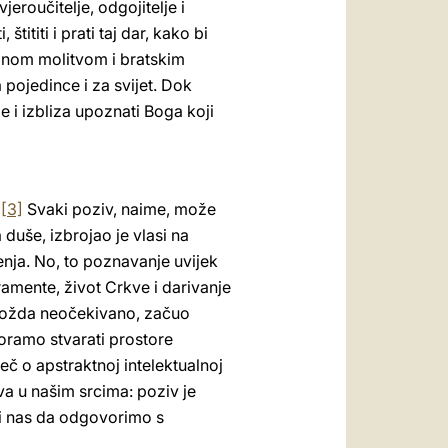
eroučitelje, odgojitelje i
tititi i prati taj dar, kako bi
lnom molitvom i bratskim
 pojedince i za svijet. Dok
e i izbliza upoznati Boga koji
“
[3]
Svaki poziv, naime, može
duše, izbrojao je vlasi na
ženja. No, to poznavanje uvijek
ramente, život Crkve i darivanje
 možda neočekivano, začuo
moramo stvarati prostore
eč o apstraktnoj intelektualnoj
a u našim srcima: poziv je
ći nas da odgovorimo s