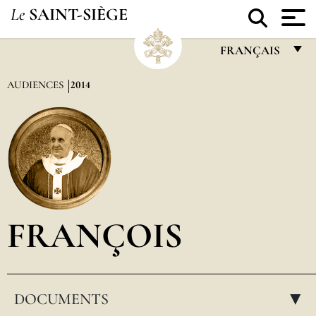
Le
SAINT-SIÈGE
FRANÇAIS
FRANÇAIS
AUDIENCES
2014
ENGLISH
ITALIANO
PORTUGUÊS
ESPAÑOL
DEUTSCH
FRANÇOIS
POLSKI
العربيّة
DOCUMENTS
中文
▸