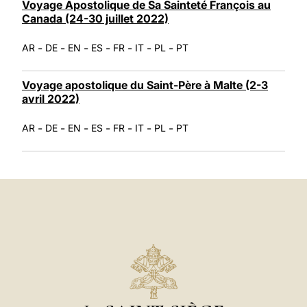
Voyage Apostolique de Sa Sainteté François au
Canada (24-30 juillet 2022)
-
-
-
-
-
-
-
AR
DE
EN
ES
FR
IT
PL
PT
Voyage apostolique du Saint-Père à Malte (2-3
avril 2022)
-
-
-
-
-
-
-
AR
DE
EN
ES
FR
IT
PL
PT