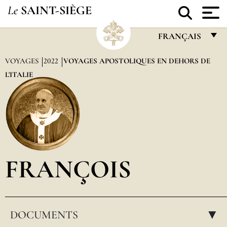
Le
SAINT-SIÈGE
FRANÇAIS
FRANÇAIS
VOYAGES
2022
VOYAGES APOSTOLIQUES EN DEHORS DE
L'ITALIE
ENGLISH
ITALIANO
PORTUGUÊS
ESPAÑOL
DEUTSCH
FRANÇOIS
POLSKI
العربيّة
DOCUMENTS
中文
▸