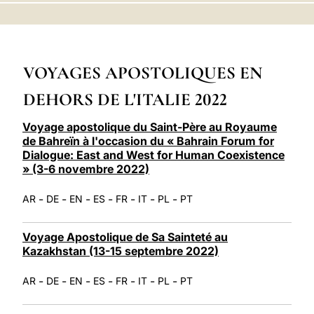
LATINE
VOYAGES APOSTOLIQUES EN
DEHORS DE L'ITALIE 2022
Voyage apostolique du Saint-Père au Royaume
de Bahreïn à l'occasion du « Bahrain Forum for
Dialogue: East and West for Human Coexistence
» (3-6 novembre 2022)
-
-
-
-
-
-
-
AR
DE
EN
ES
FR
IT
PL
PT
Voyage Apostolique de Sa Sainteté au
Kazakhstan (13-15 septembre 2022)
-
-
-
-
-
-
-
AR
DE
EN
ES
FR
IT
PL
PT