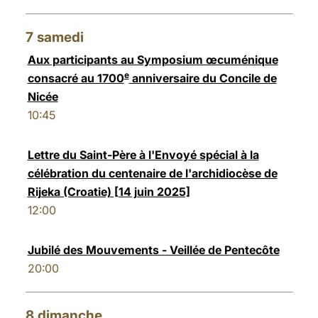
7
samedi
Aux participants au Symposium œcuménique
e
consacré au 1700
anniversaire du Concile de
Nicée
10:45
Lettre du Saint-Père à l'Envoyé spécial à la
célébration du centenaire de l'archidiocèse de
Rijeka (Croatie) [14 juin 2025]
12:00
Jubilé des Mouvements - Veillée de Pentecôte
20:00
8
dimanche