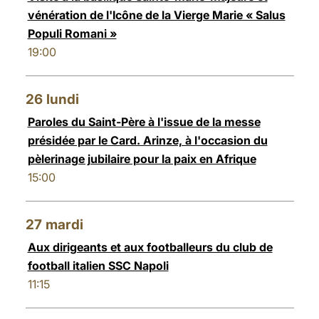
vénération de l'Icône de la Vierge Marie « Salus
Populi Romani »
19:00
26
lundi
Paroles du Saint-Père à l'issue de la messe
présidée par le Card. Arinze, à l'occasion du
pèlerinage jubilaire pour la paix en Afrique
15:00
27
mardi
Aux dirigeants et aux footballeurs du club de
football italien SSC Napoli
11:15