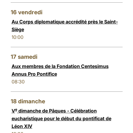
16
vendredi
Au Corps diplomatique accrédité près le Saint-
Siège
10:00
17
samedi
Aux membres de la Fondation Centesimus
Annus Pro Pontifice
08:30
18
dimanche
e
V
dimanche de Pâques - Célébration
eucharistique pour le début du pontificat de
Léon XIV