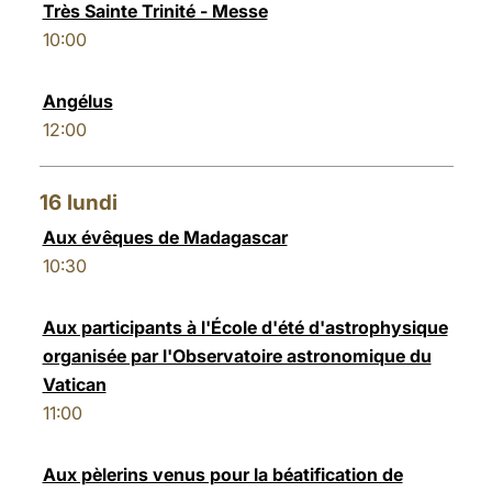
Très Sainte Trinité - Messe
10:00
Angélus
12:00
16
lundi
Aux évêques de Madagascar
10:30
Aux participants à l'École d'été d'astrophysique
organisée par l'Observatoire astronomique du
Vatican
11:00
Aux pèlerins venus pour la béatification de