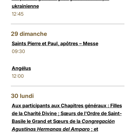
ukrainienne
12:45
29
dimanche
Saints Pierre et Paul, apôtres – Messe
09:30
Angélus
12:00
30
lundi
Aux participants aux Chapitres généraux : Filles
de la Charité Divine ; Sœurs de l'Ordre de Saint-
Basile le Grand et Sœurs de la
Congregación
Agustinas Hermanas del Amparo
; et