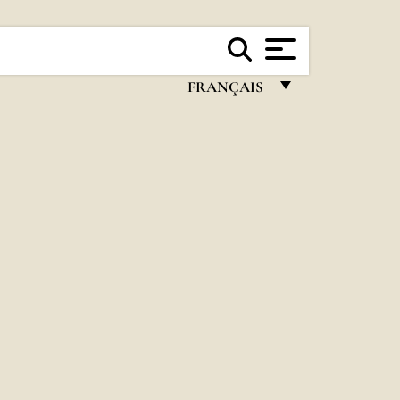
FRANÇAIS
FRANÇAIS
ENGLISH
ITALIANO
PORTUGUÊS
ESPAÑOL
DEUTSCH
POLSKI
العربيّة