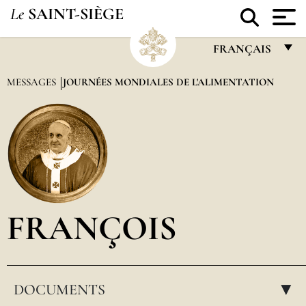
Le
SAINT-SIÈGE
FRANÇAIS
FRANÇAIS
MESSAGES
JOURNÉES MONDIALES DE L'ALIMENTATION
ENGLISH
ITALIANO
PORTUGUÊS
ESPAÑOL
DEUTSCH
FRANÇOIS
POLSKI
العربيّة
DOCUMENTS
中文
▸