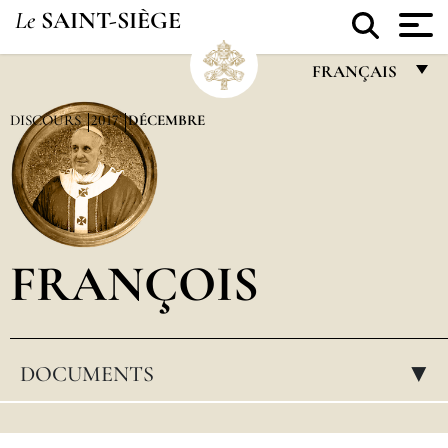
Le
SAINT-SIÈGE
FRANÇAIS
FRANÇAIS
DISCOURS
2017
DÉCEMBRE
ENGLISH
ITALIANO
PORTUGUÊS
FRANÇOIS
ESPAÑOL
DEUTSCH
POLSKI
DOCUMENTS
▸
العربيّة
中文