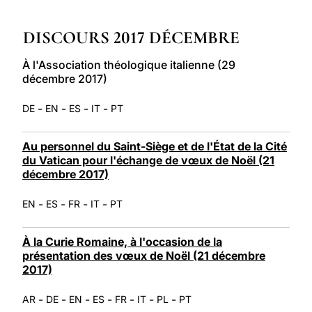
LATINE
DISCOURS 2017 DÉCEMBRE
À l'Association théologique italienne (29
décembre 2017)
-
-
-
-
DE
EN
ES
IT
PT
Au personnel du Saint-Siège et de l'État de la Cité
du Vatican pour l'échange de vœux de Noël (21
décembre 2017)
-
-
-
-
EN
ES
FR
IT
PT
À la Curie Romaine, à l'occasion de la
présentation des vœux de Noël (21 décembre
2017)
-
-
-
-
-
-
-
AR
DE
EN
ES
FR
IT
PL
PT