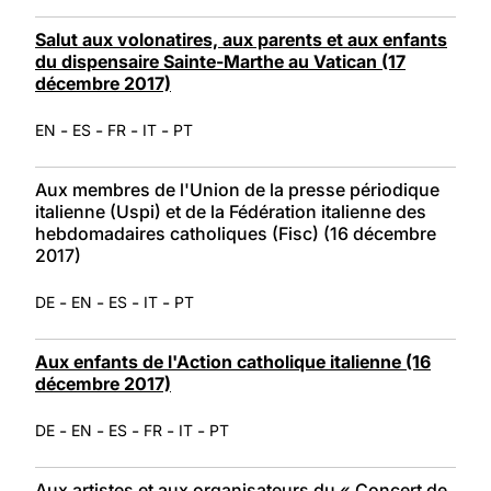
Salut aux volonatires, aux parents et aux enfants
du dispensaire Sainte-Marthe au Vatican (17
décembre 2017)
-
-
-
-
EN
ES
FR
IT
PT
Aux membres de l'Union de la presse périodique
italienne (Uspi) et de la Fédération italienne des
hebdomadaires catholiques (Fisc) (16 décembre
2017)
-
-
-
-
DE
EN
ES
IT
PT
Aux enfants de l'Action catholique italienne (16
décembre 2017)
-
-
-
-
-
DE
EN
ES
FR
IT
PT
Aux artistes et aux organisateurs du « Concert de