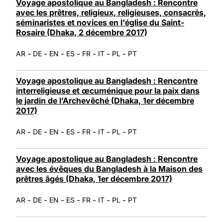
Voyage apostolique au Bangladesh : Rencontre
avec les prêtres, religieux, religieuses, consacrés,
séminaristes et novices en l'église du Saint-
Rosaire (Dhaka, 2 décembre 2017)
-
-
-
-
-
-
-
AR
DE
EN
ES
FR
IT
PL
PT
Voyage apostolique au Bangladesh : Rencontre
interreligieuse et œcuménique pour la paix dans
le jardin de l’Archevêché (Dhaka, 1er décembre
2017)
-
-
-
-
-
-
-
AR
DE
EN
ES
FR
IT
PL
PT
Voyage apostolique au Bangladesh : Rencontre
avec les évêques du Bangladesh à la Maison des
prêtres âgés (Dhaka, 1er décembre 2017)
-
-
-
-
-
-
-
AR
DE
EN
ES
FR
IT
PL
PT