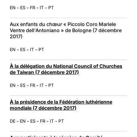
-
-
-
-
EN
ES
FR
IT
PT
Aux enfants du chœur « Piccolo Coro Mariele
Ventre dell'Antoniano » de Bologne (7 décembre
2017)
-
-
-
EN
ES
IT
PT
À la délégation du National Council of Churches
de Taiwan (7 décembre 2017)
-
-
-
-
EN
ES
FR
IT
PT
À la présidence de la Fédération luthérienne
mondiale (7 décembre 2017)
-
-
-
-
-
DE
EN
ES
FR
IT
PT