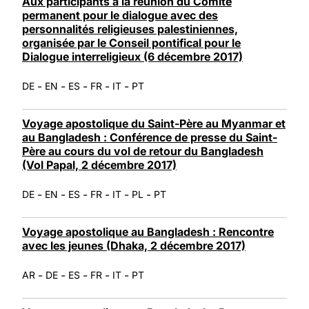
Aux participants à la réunion du Comité
permanent pour le dialogue avec des
personnalités religieuses palestiniennes,
organisée par le Conseil pontifical pour le
Dialogue interreligieux (6 décembre 2017)
-
-
-
-
-
DE
EN
ES
FR
IT
PT
Voyage apostolique du Saint-Père au Myanmar et
au Bangladesh : Conférence de presse du Saint-
Père au cours du vol de retour du Bangladesh
(Vol Papal, 2 décembre 2017)
-
-
-
-
-
-
DE
EN
ES
FR
IT
PL
PT
Voyage apostolique au Bangladesh : Rencontre
avec les jeunes (Dhaka, 2 décembre 2017)
-
-
-
-
-
AR
DE
ES
FR
IT
PT