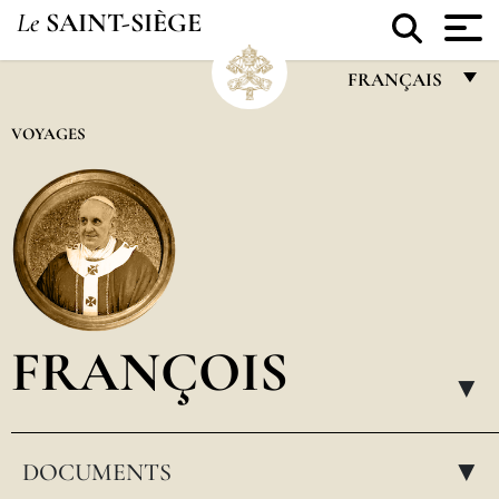
Le
SAINT-SIÈGE
FRANÇAIS
FRANÇAIS
VOYAGES
ENGLISH
ITALIANO
PORTUGUÊS
ESPAÑOL
DEUTSCH
FRANÇOIS
POLSKI
▸
العربيّة
DOCUMENTS
中文
▸