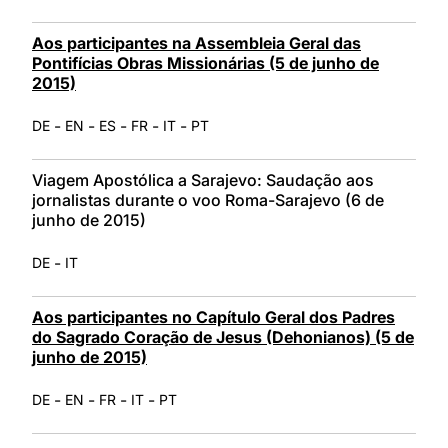
Aos participantes na Assembleia Geral das
Pontifícias Obras Missionárias (5 de junho de
2015)
-
-
-
-
-
DE
EN
ES
FR
IT
PT
Viagem Apostólica a Sarajevo: Saudação aos
jornalistas durante o voo Roma-Sarajevo (6 de
junho de 2015)
-
DE
IT
Aos participantes no Capítulo Geral dos Padres
do Sagrado Coração de Jesus (Dehonianos) (5 de
junho de 2015)
-
-
-
-
DE
EN
FR
IT
PT