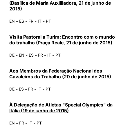
(Basílica de Maria Auxliliadora, 21 de junho de
2015)
-
-
-
-
EN
ES
FR
IT
PT
Visita Pastoral a Turim: Encontro com o mundo
do trabalho (Praça Reale, 21 de junho de 2015)
-
-
-
-
-
DE
EN
ES
FR
IT
PT
Aos Membros da Federação Nacional dos
Cavaleiros do Trabalho (20 de junho de 2015)
-
-
-
-
DE
ES
FR
IT
PT
À Delegação de Atletas "Special Olympics" da
Itália (19 de junho de 2015)
-
-
-
EN
FR
IT
PT