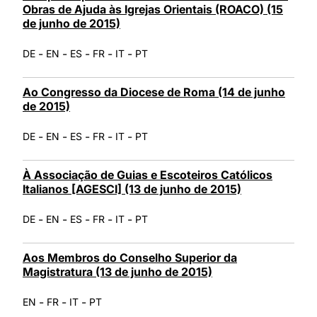
Obras de Ajuda às Igrejas Orientais (ROACO) (15
de junho de 2015)
-
-
-
-
-
DE
EN
ES
FR
IT
PT
Ao Congresso da Diocese de Roma (14 de junho
de 2015)
-
-
-
-
-
DE
EN
ES
FR
IT
PT
À Associação de Guias e Escoteiros Católicos
Italianos [AGESCI] (13 de junho de 2015)
-
-
-
-
-
DE
EN
ES
FR
IT
PT
Aos Membros do Conselho Superior da
Magistratura (13 de junho de 2015)
-
-
-
EN
FR
IT
PT