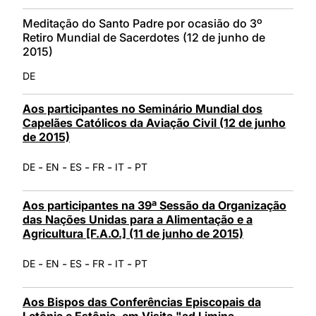
Meditação do Santo Padre por ocasião do 3º
Retiro Mundial de Sacerdotes (12 de junho de
2015)
DE
Aos participantes no Seminário Mundial dos
Capelães Católicos da Aviação Civil (12 de junho
de 2015)
-
-
-
-
-
DE
EN
ES
FR
IT
PT
Aos participantes na 39ª Sessão da Organização
das Nações Unidas para a Alimentação e a
Agricultura [F.A.O.] (11 de junho de 2015)
-
-
-
-
-
DE
EN
ES
FR
IT
PT
Aos Bispos das Conferências Episcopais da
Letônia e Estônia, em Visita "ad Limina