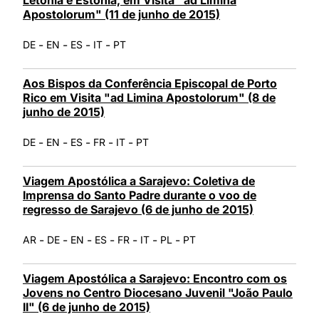
Apostolorum" (11 de junho de 2015)
-
-
-
-
DE
EN
ES
IT
PT
Aos Bispos da Conferência Episcopal de Porto
Rico em Visita "ad Limina Apostolorum" (8 de
junho de 2015)
-
-
-
-
-
DE
EN
ES
FR
IT
PT
Viagem Apostólica a Sarajevo: Coletiva de
Imprensa do Santo Padre durante o voo de
regresso de Sarajevo (6 de junho de 2015)
-
-
-
-
-
-
-
AR
DE
EN
ES
FR
IT
PL
PT
Viagem Apostólica a Sarajevo: Encontro com os
Jovens no Centro Diocesano Juvenil "João Paulo
II" (6 de junho de 2015)