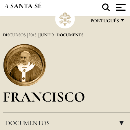
A
SANTA SÉ
PORTUGUÊS
FRANÇAIS
DISCURSOS
2015
JUNHO
DOCUMENTS
ENGLISH
ITALIANO
PORTUGUÊS
ESPAÑOL
DEUTSCH
FRANCISCO
POLSKI
العربيّة
DOCUMENTOS
中文
▸