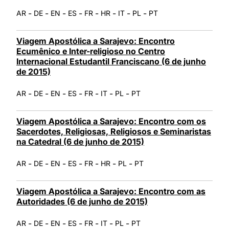
-
-
-
-
-
-
-
-
AR
DE
EN
ES
FR
HR
IT
PL
PT
Viagem Apostólica a Sarajevo: Encontro
Ecumênico e Inter-religioso no Centro
Internacional Estudantil Franciscano (6 de junho
de 2015)
-
-
-
-
-
-
-
AR
DE
EN
ES
FR
IT
PL
PT
Viagem Apostólica a Sarajevo: Encontro com os
Sacerdotes, Religiosas, Religiosos e Seminaristas
na Catedral (6 de junho de 2015)
-
-
-
-
-
-
-
AR
DE
EN
ES
FR
HR
PL
PT
Viagem Apostólica a Sarajevo: Encontro com as
Autoridades (6 de junho de 2015)
-
-
-
-
-
-
-
AR
DE
EN
ES
FR
IT
PL
PT