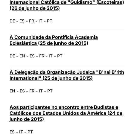
Internacional Católica de "Guidismo" (Escoteiras)
(26 de junho de 2015)
-
-
-
-
DE
ES
FR
IT
PT
À Comunidade da Pontifícia Academia
Eclesiástica (25 de junho de 2015)
-
-
-
-
-
DE
EN
ES
FR
IT
PT
À Delegação da Organização Judaica "B'nai B'rith
International" (25 de junho de 2015)
-
-
-
-
EN
ES
FR
IT
PT
Aos participantes no encontro entre Budistas e
Católicos dos Estados Unidos da América (24 de
junho de 2015)
-
-
ES
IT
PT