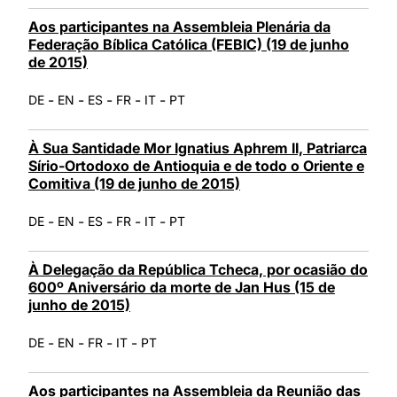
Aos participantes na Assembleia Plenária da
Federação Bíblica Católica (FEBIC) (19 de junho
de 2015)
-
-
-
-
-
DE
EN
ES
FR
IT
PT
À Sua Santidade Mor Ignatius Aphrem II, Patriarca
Sírio-Ortodoxo de Antioquia e de todo o Oriente e
Comitiva (19 de junho de 2015)
-
-
-
-
-
DE
EN
ES
FR
IT
PT
À Delegação da República Tcheca, por ocasião do
600º Aniversário da morte de Jan Hus (15 de
junho de 2015)
-
-
-
-
DE
EN
FR
IT
PT
Aos participantes na Assembleia da Reunião das