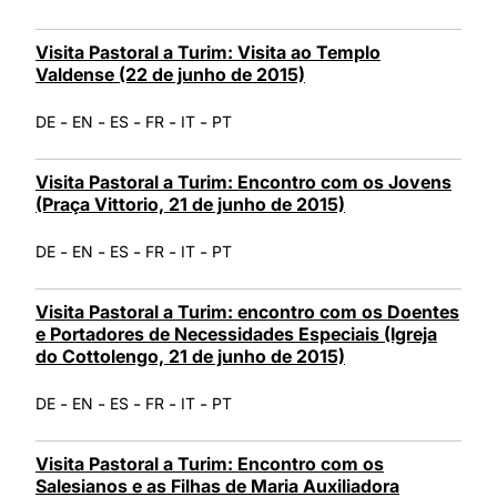
Visita Pastoral a Turim: Visita ao Templo
Valdense (22 de junho de 2015)
-
-
-
-
-
DE
EN
ES
FR
IT
PT
Visita Pastoral a Turim: Encontro com os Jovens
(Praça Vittorio, 21 de junho de 2015)
-
-
-
-
-
DE
EN
ES
FR
IT
PT
Visita Pastoral a Turim: encontro com os Doentes
e Portadores de Necessidades Especiais (Igreja
do Cottolengo, 21 de junho de 2015)
-
-
-
-
-
DE
EN
ES
FR
IT
PT
Visita Pastoral a Turim: Encontro com os
Salesianos e as Filhas de Maria Auxiliadora