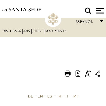
La
SANTA SEDE
ESPAÑOL
DISCURSOS
2015
JUNIO
DOCUMENTS
FRANÇAIS
ENGLISH
ITALIANO
PORTUGUÊS
ESPAÑOL
DEUTSCH
POLSKI
العربيّة
DE
-
EN
-
ES
-
FR
-
IT
-
PT
中文