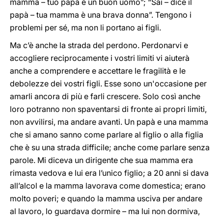
mamma – tuo papà è un buon uomo”; “Sai – dice il
papà – tua mamma è una brava donna”. Tengono i
problemi per sé, ma non li portano ai figli.
Ma c’è anche la strada del perdono. Perdonarvi e
accogliere reciprocamente i vostri limiti vi aiuterà
anche a comprendere e accettare le fragilità e le
debolezze dei vostri figli. Esse sono un'occasione per
amarli ancora di più e farli crescere. Solo così anche
loro potranno non spaventarsi di fronte ai propri limiti,
non avvilirsi, ma andare avanti. Un papà e una mamma
che si amano sanno come parlare al figlio o alla figlia
che è su una strada difficile; anche come parlare senza
parole. Mi diceva un dirigente che sua mamma era
rimasta vedova e lui era l’unico figlio; a 20 anni si dava
all’alcol e la mamma lavorava come domestica; erano
molto poveri; e quando la mamma usciva per andare
al lavoro, lo guardava dormire – ma lui non dormiva,