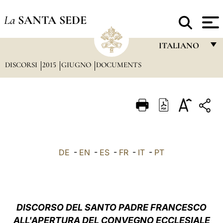
La
SANTA SEDE
ITALIANO
DISCORSI
2015
GIUGNO
DOCUMENTS
FRANÇAIS
ENGLISH
ITALIANO
PORTUGUÊS
ESPAÑOL
DE
-
EN
-
ES
-
FR
-
IT
-
PT
DEUTSCH
POLSKI
العربيّة
DISCORSO DEL SANTO PADRE FRANCESCO
ALL'APERTURA DEL CONVEGNO ECCLESIALE
中文