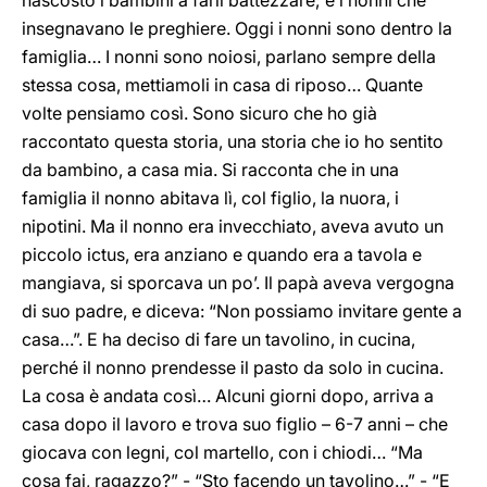
nascosto i bambini a farli battezzare; e i nonni che
insegnavano le preghiere. Oggi i nonni sono dentro la
famiglia… I nonni sono noiosi, parlano sempre della
stessa cosa, mettiamoli in casa di riposo… Quante
volte pensiamo così. Sono sicuro che ho già
raccontato questa storia, una storia che io ho sentito
da bambino, a casa mia. Si racconta che in una
famiglia il nonno abitava lì, col figlio, la nuora, i
nipotini. Ma il nonno era invecchiato, aveva avuto un
piccolo ictus, era anziano e quando era a tavola e
mangiava, si sporcava un po’. Il papà aveva vergogna
di suo padre, e diceva: “Non possiamo invitare gente a
casa…”. E ha deciso di fare un tavolino, in cucina,
perché il nonno prendesse il pasto da solo in cucina.
La cosa è andata così… Alcuni giorni dopo, arriva a
casa dopo il lavoro e trova suo figlio – 6-7 anni – che
giocava con legni, col martello, con i chiodi… “Ma
cosa fai, ragazzo?” - “Sto facendo un tavolino…” - “E