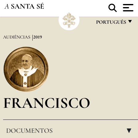
A
SANTA SÉ
PORTUGUÊS
FRANÇAIS
AUDIÊNCIAS
2019
ENGLISH
ITALIANO
PORTUGUÊS
ESPAÑOL
DEUTSCH
FRANCISCO
POLSKI
العربيّة
DOCUMENTOS
中文
▸