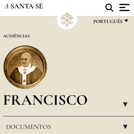
A
SANTA SÉ
PORTUGUÊS
FRANÇAIS
AUDIÊNCIAS
ENGLISH
ITALIANO
PORTUGUÊS
ESPAÑOL
DEUTSCH
FRANCISCO
POLSKI
▸
العربيّة
DOCUMENTOS
中文
▸